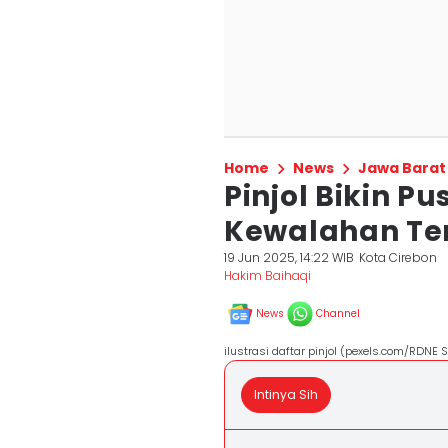
Home
News
Jawa Barat
Pinjol Bikin P
Kewalahan Te
19 Jun 2025, 14:22 WIB
Kota Cirebon
Hakim Baihaqi
News
Channel
ilustrasi daftar pinjol (pexels.com/RDNE S
Intinya Sih