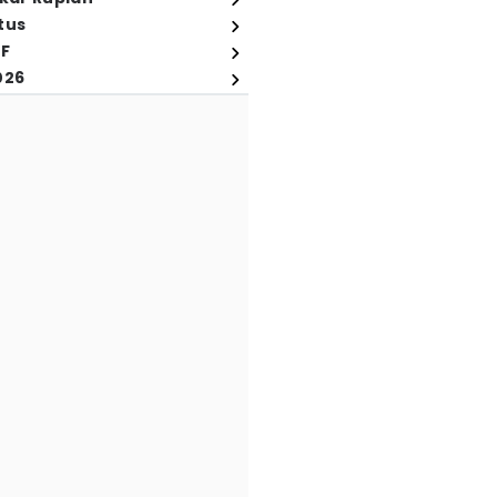
tus
FF
026