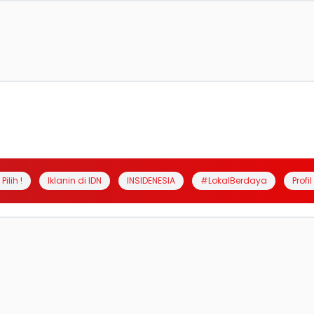
Pilih !
Iklanin di IDN
INSIDENESIA
#LokalBerdaya
Profi