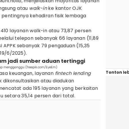
Muntholib, menjelaskan mayoritas layanan
angsung atau
walk-in
ke kantor OJK
pentingnya kehadiran fisik lembaga
10 layanan walk-in atau 73,87 persen
 melalui telepon sebanyak 66 layanan (11,89
asi APPK sebanyak 79 pengaduan (15,35
(19/6/2025).
um jadi sumber aduan tertinggi
erap mengganggu (freepik.com/EyeEm)
Tonton leb
 jasa keuangan, layanan
fintech lending
 dikonsultasikan atau diadukan
encatat ada 195 layanan yang berkaitan
u setara 35,14 persen dari total.