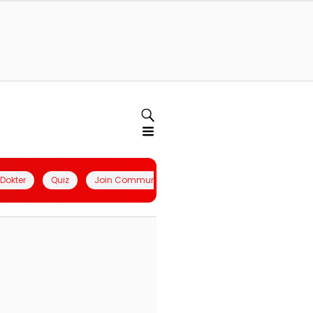
l Dokter
Quiz
Join Community