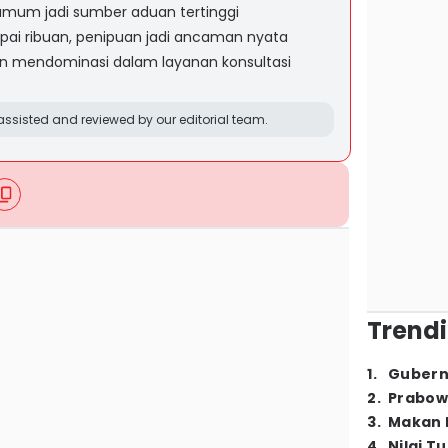
umum jadi sumber aduan tertinggi
apai ribuan, penipuan jadi ancaman nyata
n mendominasi dalam layanan konsultasi
ssisted and reviewed by our editorial team.
Trendi
1
.
Gubern
2
.
Prabow
3
.
Makan B
4
.
Nilai T