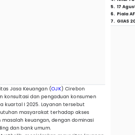
5
.
17 Agus
6
.
Piala A
7
.
GIIAS 2
itas Jasa Keuangan (
OJK
) Cirebon
an konsultasi dan pengaduan konsumen
a kuartal I 2025. Layanan tersebut
butuhan masyarakat terhadap akses
n masalah keuangan, dengan dominasi
ding dan bank umum.