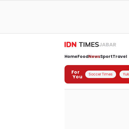
JABAR
Home
Food
News
Sport
Travel
For
Soccer Times
Yuk 
You