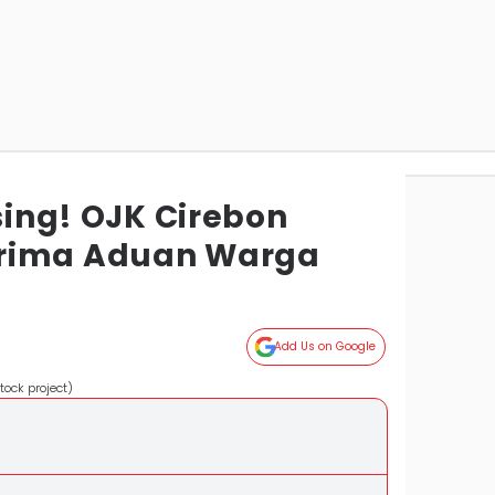
using! OJK Cirebon
rima Aduan Warga
Add Us on Google
tock project)