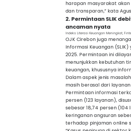
harapan masyarakat akan l
dan transparan,” kata Agus
2. Permintaan SLIK debi
ancaman nyata
Indeks Literasi Keuangan Meningkat, Fin
OJK Cirebon juga menanga
Informasi Keuangan (SLIK)
2025. Permintaan ini dilaya
menunjukkan kebutuhan tin
keuangan, khususnya inform
Dalam aspek jenis masalah 
masih berasal dari layanan
Permintaan informasi terk
persen (123 layanan), disu
sebesar 18,74 persen (104 
keringanan angsuran sebes
terhadap pinjaman online 
“Kasus penipuan di sektor 