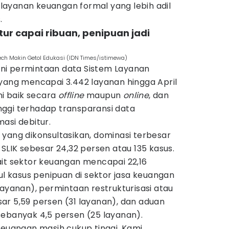
ayanan keuangan formal yang lebih adil
.
tur capai ribuan, penipuan jadi
tech Makin Getol Edukasi (IDN Times/istimewa)
ni permintaan data Sistem Layanan
 yang mencapai 3.442 layanan hingga April
ni baik secara
offline
maupun
online
, dan
ggi terhadap transparansi data
asi debitur.
yang dikonsultasikan, dominasi terbesar
 SLIK sebesar 24,32 persen atau 135 kasus.
ait sektor keuangan mencapai 22,16
sul kasus penipuan di sektor jasa keuangan
layanan), permintaan restrukturisasi atau
ar 5,59 persen (31 layanan), dan aduan
sebanyak 4,5 persen (25 layanan).
keuangan masih cukup tinggi. Kami