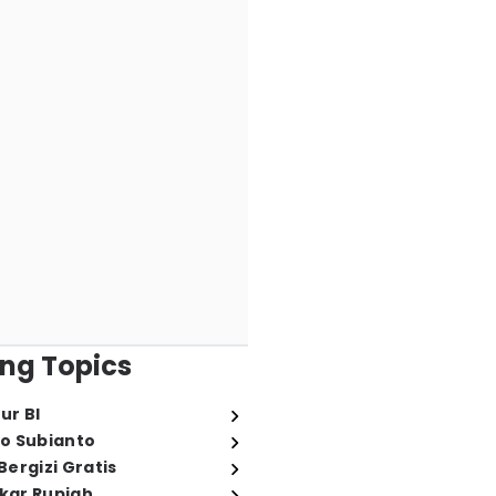
ng Topics
ur BI
o Subianto
ergizi Gratis
ukar Rupiah