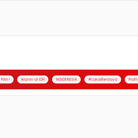
Pilih !
Iklanin di IDN
INSIDENESIA
#LokalBerdaya
Profi