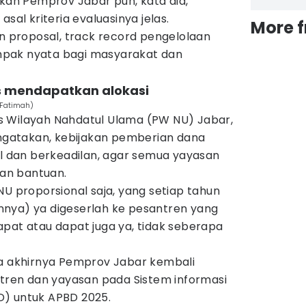
ukan Pemprov Jabar pun, kata dia,
sal kriteria evaluasinya jelas.
More 
an proposal, track record pengelolaan
pak nyata bagi masyarakat dan
us mendapatkan alokasi
/Fatimah)
s Wilayah Nahdatul Ulama (PW NU) Jabar,
gatakan, kebijakan pemberian dana
al dan berkeadilan, agar semua yayasan
an bantuan.
NU proporsional saja, yang setiap tahun
nya) ya digeserlah ke pesantren yang
pat atau dapat juga ya, tidak seberapa
da akhirnya Pemprov Jabar kembali
en dan yayasan pada Sistem informasi
D) untuk APBD 2025.