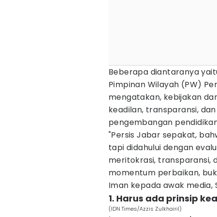
Beberapa diantaranya yaitu
Pimpinan Wilayah (PW) Pers
mengatakan, kebijakan dan
keadilan, transparansi, d
pengembangan pendidikan 
"Persis Jabar sepakat, ba
tapi didahului dengan eval
meritokrasi, transparansi,
momentum perbaikan, bukan 
Iman kepada awak media, 
1. Harus ada prinsip ke
(IDN Times/Azzis Zulkhairil)