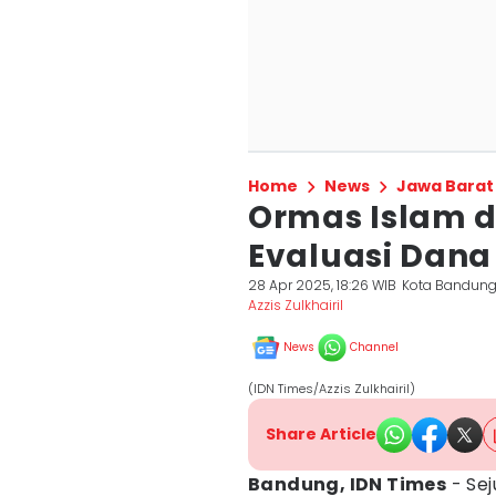
Home
News
Jawa Barat
Ormas Islam d
Evaluasi Dana
28 Apr 2025, 18:26 WIB
Kota Bandun
Azzis Zulkhairil
News
Channel
(IDN Times/Azzis Zulkhairil)
Share Article
Bandung, IDN Times
- Se