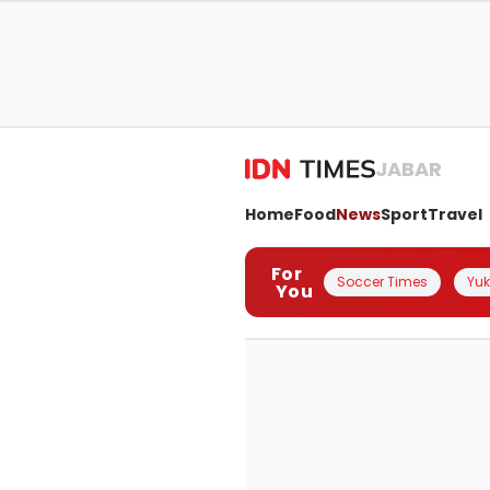
JABAR
Home
Food
News
Sport
Travel
For
Soccer Times
Yuk 
You