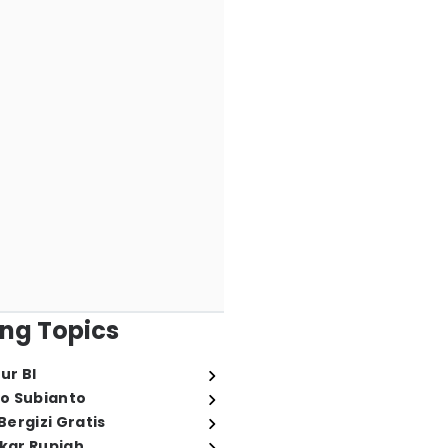
ng Topics
ur BI
o Subianto
ergizi Gratis
ukar Rupiah