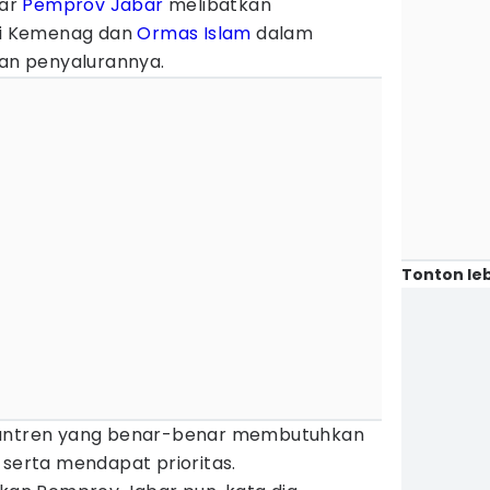
gar
Pemprov Jabar
melibatkan
rti Kemenag dan
Ormas Islam
dalam
dan penyalurannya.
Tonton leb
santren yang benar-benar membutuhkan
 serta mendapat prioritas.