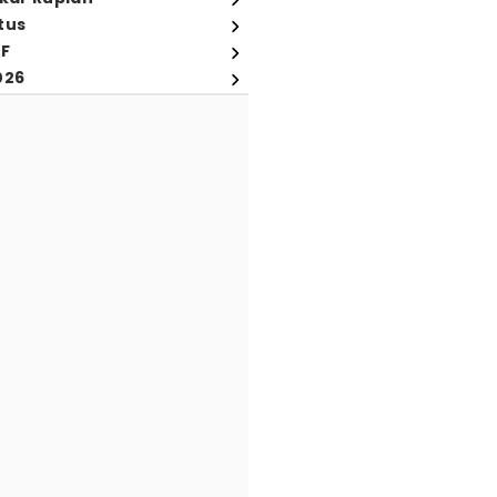
tus
FF
026