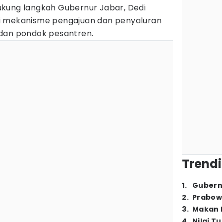
kung langkah Gubernur Jabar, Dedi
i mekanisme pengajuan dan penyaluran
dan pondok pesantren.
Trendi
1
.
Gubern
2
.
Prabow
3
.
Makan B
4
.
Nilai T