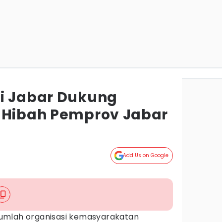
i Jabar Dukung
 Hibah Pemprov Jabar
g
Add Us on Google
jumlah organisasi kemasyarakatan