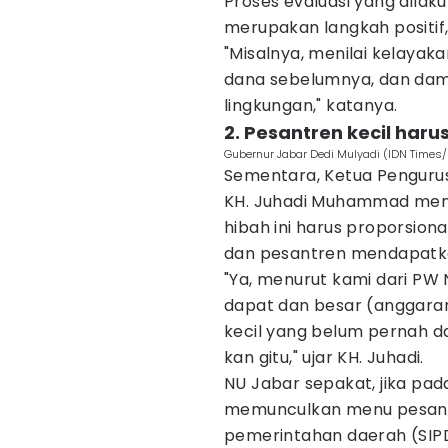
Proses evaluasi yang dilak
merupakan langkah positif, a
"Misalnya, menilai kelayak
dana sebelumnya, dan dam
lingkungan," katanya.
2. Pesantren kecil har
Gubernur Jabar Dedi Mulyadi (IDN Times
Sementara, Ketua Penguru
KH. Juhadi Muhammad men
hibah ini harus proporsion
dan pesantren mendapatk
"Ya, menurut kami dari PW 
dapat dan besar (anggaran
kecil yang belum pernah da
kan gitu," ujar KH. Juhadi.
NU Jabar sepakat, jika pa
memunculkan menu pesantr
pemerintahan daerah (SIP