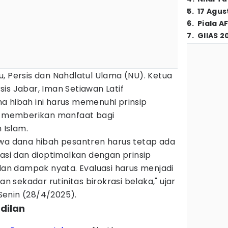
5
.
17 Agus
6
.
Piala A
7
.
GIIAS 2
, Persis dan Nahdlatul Ulama (NU). Ketua
is Jabar, Iman Setiawan Latif
a hibah ini harus memenuhi prinsip
an memberikan manfaat bagi
Islam.
hwa dana hibah pesantren harus tetap ada
uasi dan dioptimalkan dengan prinsip
 dan dampak nyata. Evaluasi harus menjadi
sekadar rutinitas birokrasi belaka," ujar
Senin (28/4/2025).
adilan