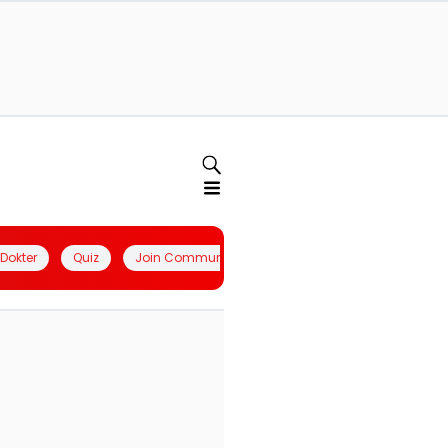
l Dokter
Quiz
Join Community