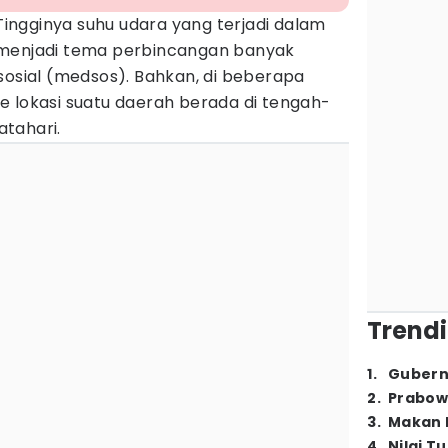
Tingginya suhu udara yang terjadi dalam
 menjadi tema perbincangan banyak
sosial (medsos). Bahkan, di beberapa
e lokasi suatu daerah berada di tengah-
tahari.
Trendi
1
.
Gubern
2
.
Prabow
3
.
Makan B
4
.
Nilai T