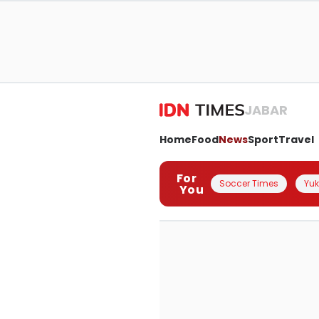
JABAR
Home
Food
News
Sport
Travel
For
Soccer Times
Yuk 
You