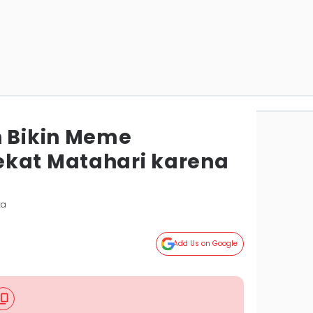
n Bikin Meme
ekat Matahari karena
ka
Add Us on Google