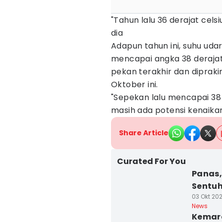
"Tahun lalu 36 derajat celsi
dia
Adapun tahun ini, suhu uda
mencapai angka 38 derajat 
pekan terakhir dan diprak
Oktober ini.
"Sepekan lalu mencapai 38 d
masih ada potensi kenaikan
Share Article
Curated For You
Panas,
Sentuh
03 Okt 202
News
Kemara