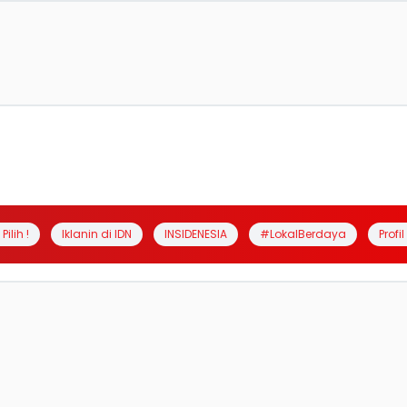
Pilih !
Iklanin di IDN
INSIDENESIA
#LokalBerdaya
Profi