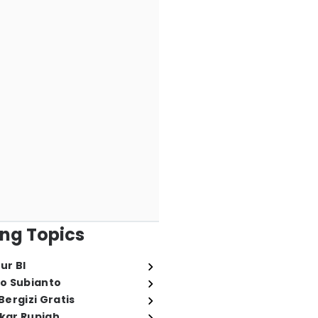
ng Topics
ur BI
o Subianto
ergizi Gratis
ukar Rupiah