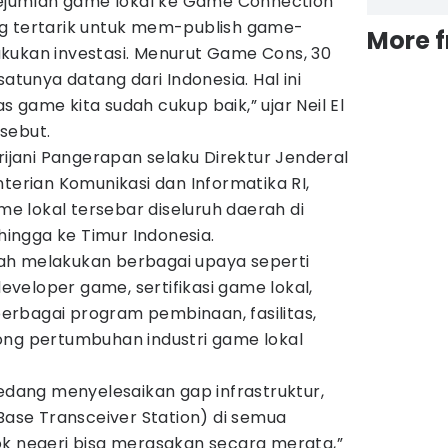
jumlah game lokal ke Game Connection
g tertarik untuk mem-publish game-
More 
kukan investasi. Menurut Game Cons, 30
satunya datang dari Indonesia. Hal ini
 game kita sudah cukup baik,” ujar Neil El
sebut.
brijani Pangerapan selaku Direktur Jenderal
nterian Komunikasi dan Informatika RI,
 lokal tersebar diseluruh daerah di
 hingga ke Timur Indonesia.
ah melakukan berbagai upaya seperti
veloper game, sertifikasi game lokal,
rbagai program pembinaan, fasilitas,
ong pertumbuhan industri game lokal
sedang menyelesaikan gap infrastruktur,
se Transceiver Station) di semua
ok negeri bisa merasakan secara merata,”