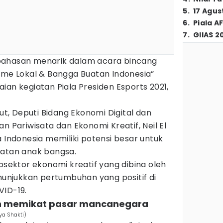
5
.
17 Agus
6
.
Piala A
7
.
GIIAS 2
bahasan menarik dalam acara bincang
ame Lokal & Bangga Buatan Indonesia”
ian kegiatan Piala Presiden Esports 2021,
, Deputi Bidang Ekonomi Digital dan
n Pariwisata dan Ekonomi Kreatif, Neil El
ndonesia memiliki potensi besar untuk
tan anak bangsa.
ubsektor ekonomi kreatif yang dibina oleh
njukkan pertumbuhan yang positif di
VID-19.
ah memikat pasar mancanegara
ya Shakti)