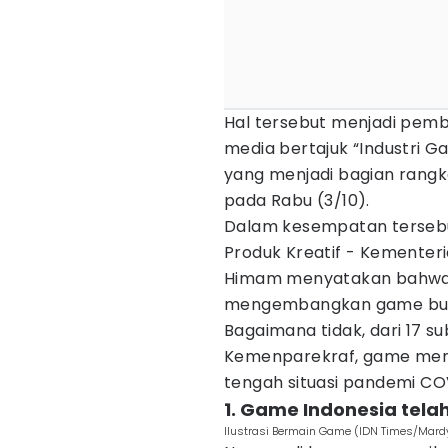
Hal tersebut menjadi pem
media bertajuk “Industri G
yang menjadi bagian rangka
pada Rabu (3/10).
Dalam kesempatan tersebut
Produk Kreatif - Kementeria
Himam menyatakan bahwa I
mengembangkan game bua
Bagaimana tidak, dari 17 s
Kemenparekraf, game menu
tengah situasi pandemi CO
1. Game Indonesia tel
Ilustrasi Bermain Game (IDN Times/Mard