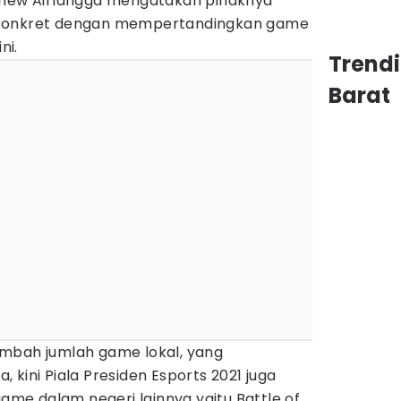
thew Airlangga mengatakan pihaknya
 konkret dengan mempertandingkan game
ni.
Trend
Barat
mbah jumlah game lokal, yang
 kini Piala Presiden Esports 2021 juga
e dalam negeri lainnya yaitu Battle of