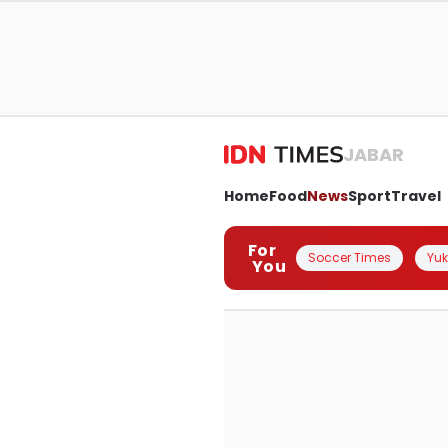
JABAR
Home
Food
News
Sport
Travel
For
Soccer Times
Yuk 
You