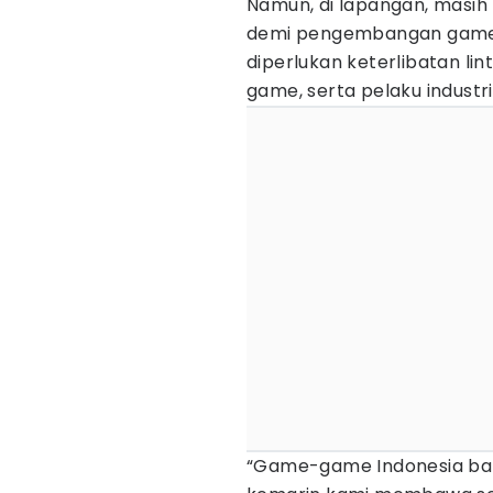
Namun, di lapangan, masih
demi pengembangan game l
diperlukan keterlibatan lin
game, serta pelaku industr
“Game-game Indonesia banya