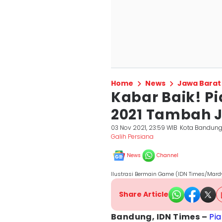
Home
News
Jawa Barat
Kabar Baik! Pi
2021 Tambah 
03 Nov 2021, 23:59 WIB
Kota Bandun
Galih Persiana
News
Channel
Ilustrasi Bermain Game (IDN Times/Mard
Share Article
Bandung, IDN Times –
Pia