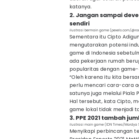
katanya.
2. Jangan sampai devel
sendiri
ilustrasi bermain game (pexels.com/@r
Sementara itu Cipto Adigun
mengutarakan potensi ind
game di Indonesia sebetuln
ada pekerjaan rumah berup
popularitas dengan game-
“Oleh karena itu kita ber
perlu mencari cara-cara ag
satunya juga melalui Piala P
Hal tersebut, kata Cipto, 
game lokal tidak menjadi t
3. PPE 2021 tambah jum
ilustrasi main game (IDN Times/Mardya 
Menyikapi perbincangan ter