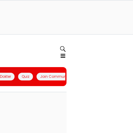
l Dokter
Quiz
Join Community