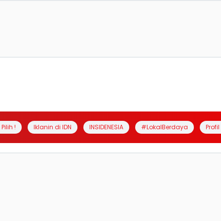
Pilih !
Iklanin di IDN
INSIDENESIA
#LokalBerdaya
Profi