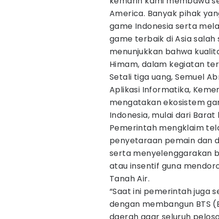
kemarin kami membawa se
America. Banyak pihak yan
game Indonesia serta mela
game terbaik di Asia salah 
menunjukkan bahwa kualitas
Himam, dalam kegiatan ter
Setali tiga uang, Semuel A
Aplikasi Informatika, Keme
mengatakan ekosistem game
Indonesia, mulai dari Barat
Pemerintah mengklaim tel
penyetaraan pemain dan de
serta menyelenggarakan be
atau insentif guna mendor
Tanah Air.
“Saat ini pemerintah juga 
dengan membangun BTS (Ba
daerah agar seluruh pelos