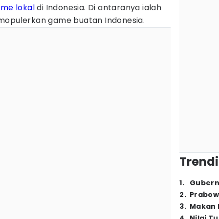
me lokal
di Indonesia. Di antaranya ialah
emopulerkan game buatan Indonesia.
Trendi
1
.
Gubern
2
.
Prabow
3
.
Makan B
4
.
Nilai T