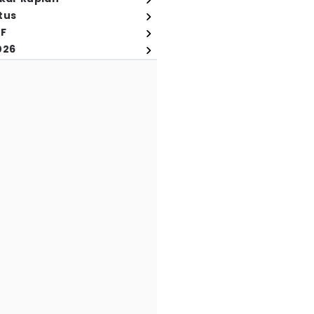
tus
FF
026