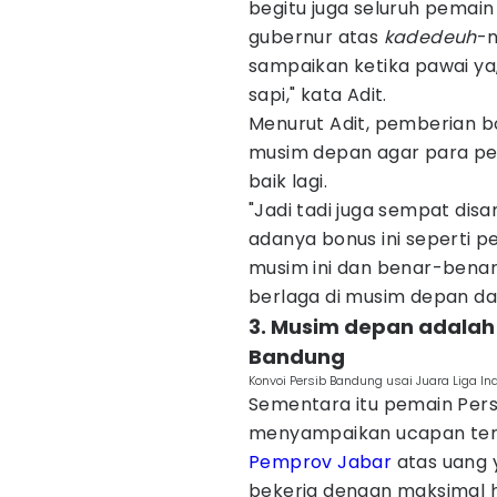
begitu juga seluruh pemai
gubernur atas
kadedeuh
-n
sampaikan ketika pawai ya,
sapi," kata Adit.
Menurut Adit, pemberian b
musim depan agar para pe
baik lagi.
"Jadi tadi juga sempat d
adanya bonus ini seperti 
musim ini dan benar-bena
berlaga di musim depan dan
3. Musim depan adalah 
Bandung
Konvoi Persib Bandung usai Juara Liga In
Sementara itu pemain Pers
menyampaikan ucapan teri
Pemprov Jabar
atas uang 
bekerja dengan maksimal hi