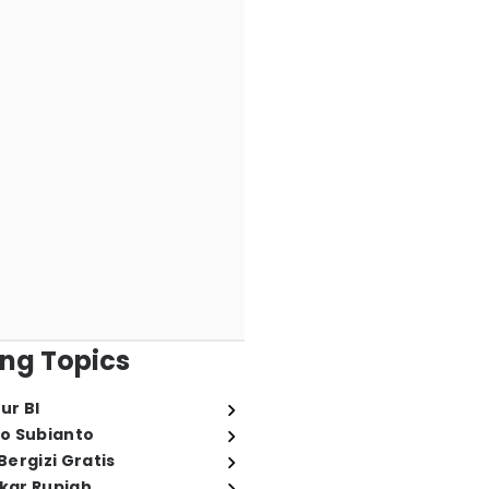
ng Topics
ur BI
o Subianto
ergizi Gratis
ukar Rupiah