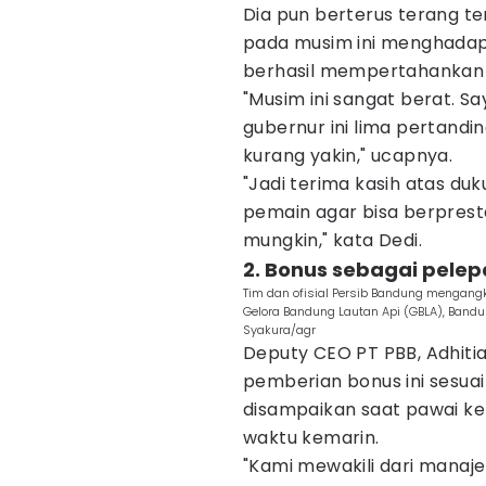
Dia pun berterus terang t
pada musim ini menghadap
berhasil mempertahankan g
"Musim ini sangat berat. 
gubernur ini lima pertandi
kurang yakin," ucapnya.
"Jadi terima kasih atas du
pemain agar bisa berprest
mungkin," kata Dedi.
2. Bonus sebagai pele
Tim dan ofisial Persib Bandung mengangk
Gelora Bandung Lautan Api (GBLA), Band
Syakura/agr
Deputy CEO PT PBB, Adhit
pemberian bonus ini sesuai
disampaikan saat pawai k
waktu kemarin.
"Kami mewakili dari manaj