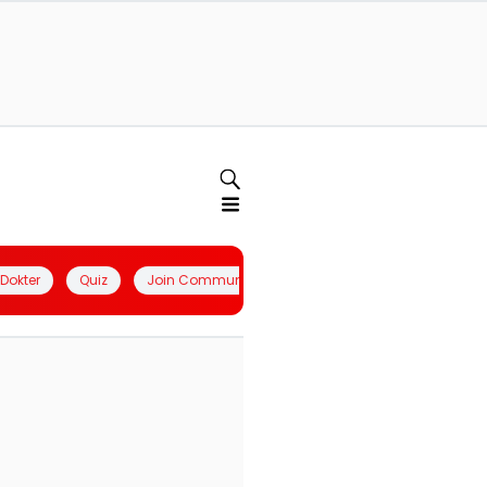
l Dokter
Quiz
Join Community