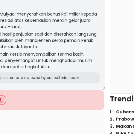
 Mulyadi menyerahkan bonus Rp1 miliar kepada
esiasi atas keberhasilan meraih gelar juara
urut-turut.
i hasil penjualan sapi dan diserahkan langsung
aksikan oleh manajemen serta pemain Persib
Achmad Jufriyanto.
ain Persib menyampaikan terima kasih,
gai penyemangat untuk menghadapi musim
 kompetisi tingkat Asia.
ssisted and reviewed by our editorial team.
Trendi
1
.
Gubern
2
.
Prabow
3
.
Makan B
4
.
Nilai T