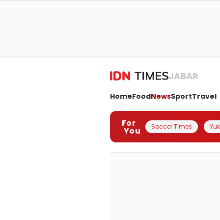
JABAR
Home
Food
News
Sport
Travel
For
Soccer Times
Yuk 
You