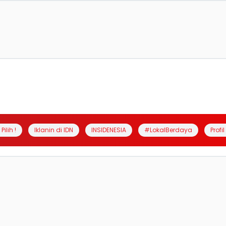
Pilih !
Iklanin di IDN
INSIDENESIA
#LokalBerdaya
Profi