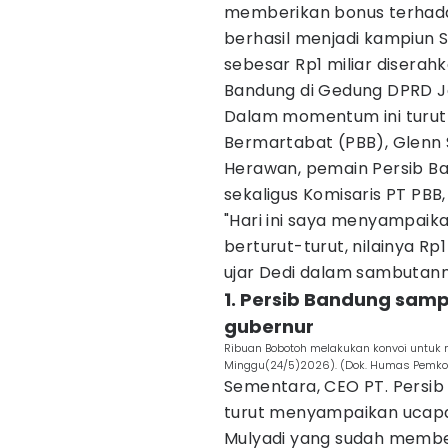
memberikan bonus terhad
berhasil menjadi kampiun S
sebesar Rp1 miliar disera
Bandung di Gedung DPRD Ja
Dalam momentum ini turut 
Bermartabat (PBB), Glenn S
Herawan, pemain Persib Ba
sekaligus Komisaris PT PBB
"Hari ini saya menyampaikan
berturut-turut, nilainya Rp1
ujar Dedi dalam sambutann
1. Persib Bandung sam
gubernur
Ribuan Bobotoh melakukan konvoi untuk 
Minggu(24/5)2026). (Dok. Humas Pemko
Sementara, CEO PT. Persib
turut menyampaikan ucapa
Mulyadi yang sudah membe