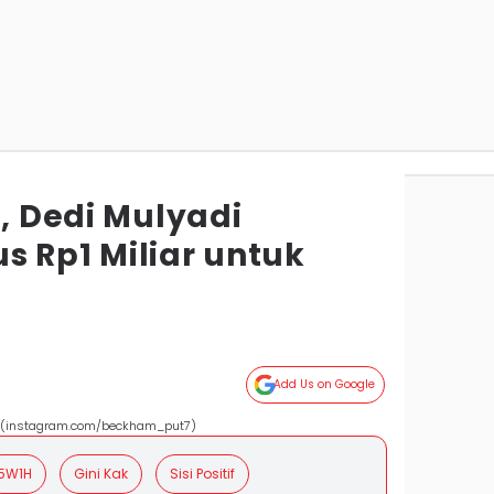
i, Dedi Mulyadi
s Rp1 Miliar untuk
Add Us on Google
a (instagram.com/beckham_put7)
5W1H
Gini Kak
Sisi Positif