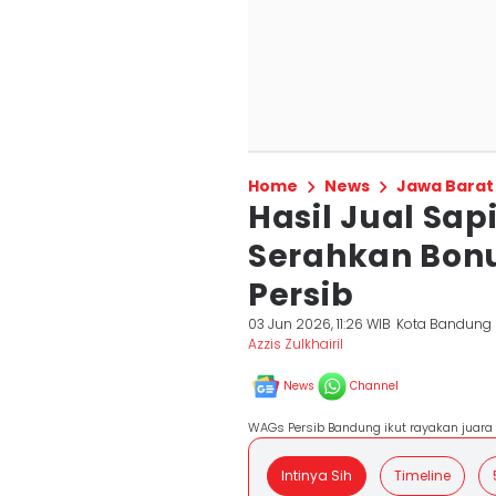
Home
News
Jawa Barat
Hasil Jual Sap
Serahkan Bonu
Persib
03 Jun 2026, 11:26 WIB
Kota Bandung
Azzis Zulkhairil
News
Channel
WAGs Persib Bandung ikut rayakan juar
Intinya Sih
Timeline