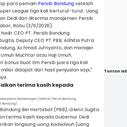
ap para pemain
Persib Bandung
setelah
uper League tiga kali berturut-turut. Uang
hkan Dedi dan diterima manajemen Persib
bar, Rabu (3/6/2026).
hadir CEO PT. Persib Bandung
ugita, Deputy CEO PT PBB, Adhitia Putra
ndung, Achmad Jufriyanto, dan manajer
, Umuh Muchtar atau Haji Umuh.
 bonus buat tim Persib juara tiga kali
 miliar didapat dari hasil penjualan sapi,"
Tonton leb
ya.
paikan terima kasih kepada
merayakan kemenangan (Hetrick) Persib Bandung.
t Bandung)
 Bandung Bermartabat (PBB), Glenn Sugita
n terima kasih kepada Gubernur Dedi
rikan langsung
uang kadedeuh
(uang