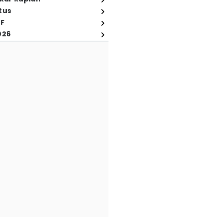
tus
FF
026