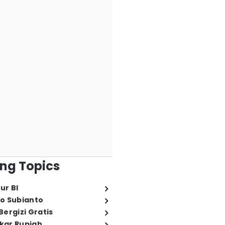
ng Topics
ur BI
o Subianto
ergizi Gratis
ukar Rupiah