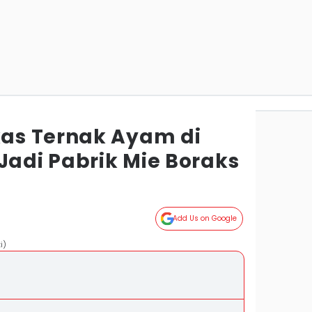
as Ternak Ayam di
Jadi Pabrik Mie Boraks
Add Us on Google
i)