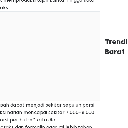
at memproduksi tujuh kuintal hingga satu
aks.
Trend
Barat
sah dapat menjadi sekitar sepuluh porsi
uksi harian mencapai sekitar 7.000–8.000
orsi per bulan," kata dia.
aks dan formalin agar mi lebih tahan