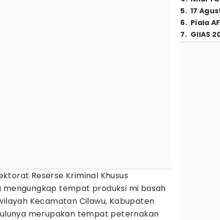
5
.
17 Agus
6
.
Piala A
7
.
GIIAS 2
ektorat Reserse Kriminal Khusus
wa mengungkap tempat produksi mi basah
 wilayah Kecamatan Cilawu, Kabupaten
i dulunya merupakan tempat peternakan