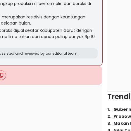
ungkap produksi mi berformalin dan boraks di
n, merupakan residivis dengan keuntungan
 delapan bulan.
boraks dijual sekitar Kabupaten Garut dengan
ama lima tahun dan denda paling banyak Rp 10
ssisted and reviewed by our editorial team.
Trendi
1
.
Gubern
2
.
Prabow
3
.
Makan B
4
.
Nilai T