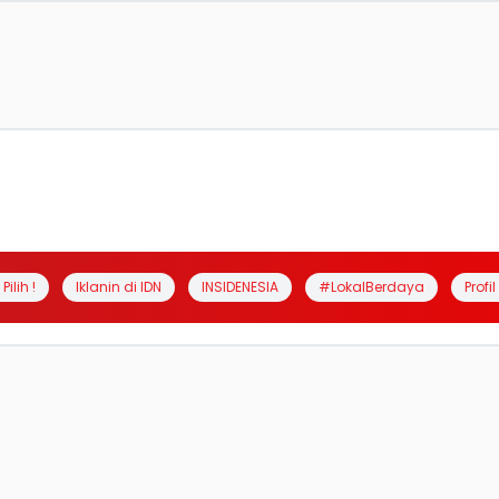
Pilih !
Iklanin di IDN
INSIDENESIA
#LokalBerdaya
Profi