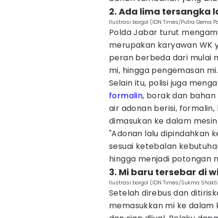
2. Ada lima tersangka l
Ilustrasi borgol (IDN Times/Putra Gema
Polda Jabar turut mengama
merupakan karyawan WK yai
peran berbeda dari mula
mi, hingga pengemasan mi.
Selain itu, polisi juga me
formalin
, borak dan bahan 
air adonan berisi, formalin
dimasukan ke dalam mesin
"Adonan lalu dipindahkan 
sesuai ketebalan kebutuh
hingga menjadi potongan m
3. Mi baru tersebar di 
Ilustrasi borgol (IDN Times/Sukma Shakti
Setelah direbus dan ditiri
memasukkan mi ke dalam ka