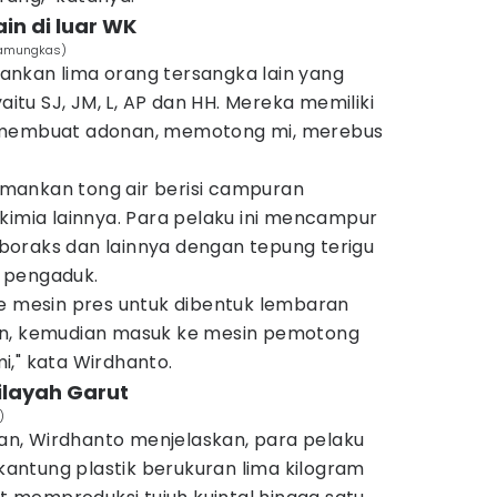
ain di luar WK
 Pamungkas)
nkan lima orang tersangka lain yang
tu SJ, JM, L, AP dan HH. Mereka memiliki
i membuat adonan, memotong mi, merebus
ngamankan tong air berisi campuran
kimia lainnya. Para pelaku ini mencampur
, boraks dan lainnya dengan tepung terigu
 pengaduk.
ke mesin pres untuk dibentuk lembaran
an, kemudian masuk ke mesin pemotong
i," kata Wirdhanto.
wilayah Garut
)
skan, Wirdhanto menjelaskan, para pelaku
ntung plastik berukuran lima kilogram