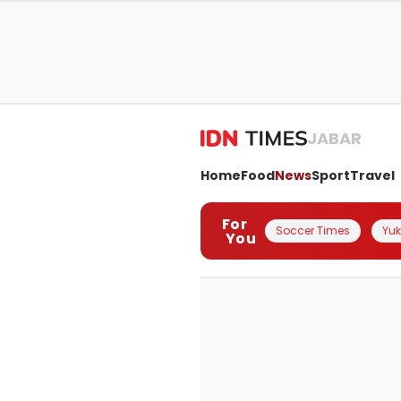
JABAR
Home
Food
News
Sport
Travel
For
Soccer Times
Yuk 
You