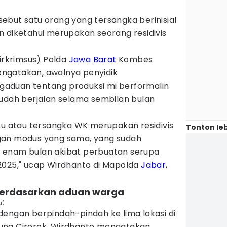
ebut satu orang yang tersangka berinisial
n diketahui merupakan seorang residivis
Dirkrimsus) Polda
Jawa Barat
Kombes
ngatakan, awalnya penyidik
aduan tentang produksi mi berformalin
sudah berjalan selama sembilan bulan
ku atau tersangka WK merupakan residivis
Tonton leb
gan modus yang sama, yang sudah
 enam bulan akibat perbuatan serupa
2025," ucap Wirdhanto di Mapolda
Jabar
,
ui berdasarkan aduan warga
i)
dengan berpindah-pindah ke lima lokasi di
ung Cirorek, Wirdhanto mengatakan