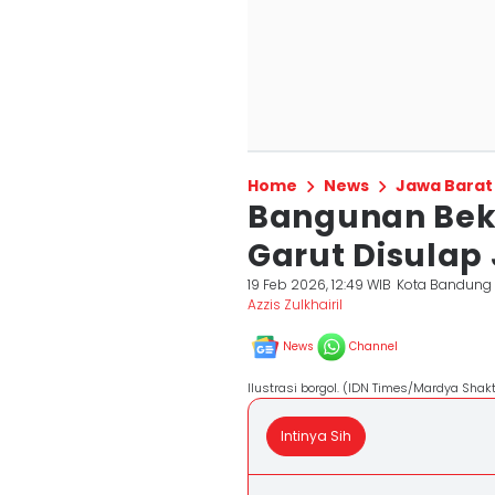
Home
News
Jawa Barat
Bangunan Bek
Garut Disulap 
19 Feb 2026, 12:49 WIB
Kota Bandung
Azzis Zulkhairil
News
Channel
Ilustrasi borgol. (IDN Times/Mardya Shakt
Intinya Sih