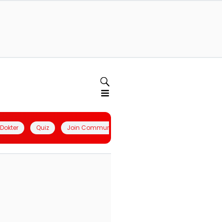
l Dokter
Quiz
Join Community