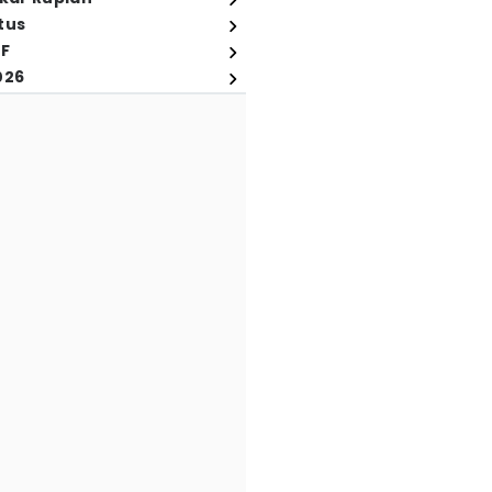
tus
FF
026