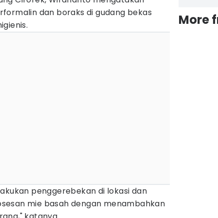
formalin dan boraks di gudang bekas
More 
gienis.
lakukan penggerebekan di lokasi dan
osesan mie basah dengan menambahkan
ang," katanya.