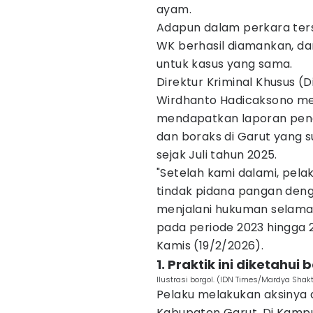
ayam.
Adapun dalam perkara ters
WK berhasil diamankan, da
untuk kasus yang sama.
Direktur Kriminal Khusus (
Wirdhanto Hadicaksono me
mendapatkan laporan peng
dan boraks di Garut yang 
sejak Juli tahun 2025.
"Setelah kami dalami, pela
tindak pidana pangan den
menjalani hukuman selama
pada periode 2023 hingga 
Kamis (19/2/2026).
1. Praktik ini diketah
Ilustrasi borgol. (IDN Times/Mardya Shakt
Pelaku melakukan aksinya 
Kabupaten Garut. Di Kamp