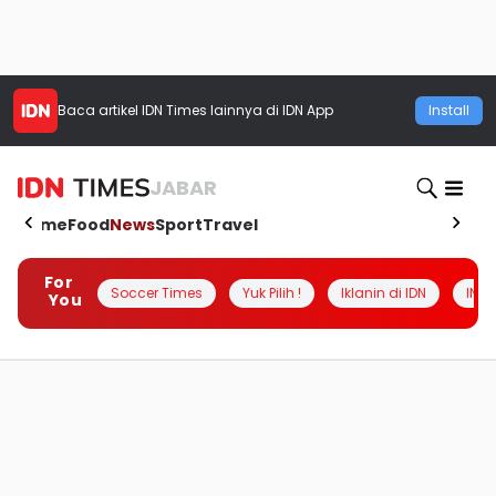
Baca artikel
IDN Times
lainnya di IDN App
Install
JABAR
Home
Food
News
Sport
Travel
For
Soccer Times
Yuk Pilih !
Iklanin di IDN
INSI
You