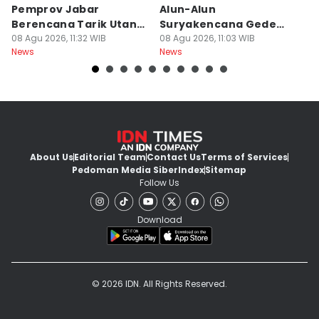
Pemprov Jabar
Alun-Alun
K
Berencana Tarik Utang
Suryakencana Gede
M
Rp3,4 Triliun
08 Agu 2026, 11:32 WIB
Pangrango Capai 1
08 Agu 2026, 11:03 WIB
08
News
News
Ne
Hektare
About Us
Editorial Team
Contact Us
Terms of Services
Pedoman Media Siber
Index
Sitemap
Follow Us
Download
© 2026 IDN. All Rights Reserved.