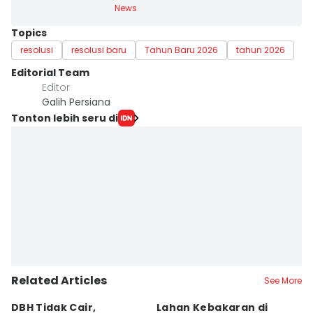
News
Topics
resolusi
resolusi baru
Tahun Baru 2026
tahun 2026
Editorial Team
Editor
Galih Persiana
Tonton lebih seru di
Related Articles
See More
DBH Tidak Cair,
Lahan Kebakaran di
I