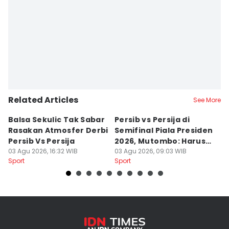
Related Articles
See More
Balsa Sekulic Tak Sabar
Persib vs Persija di
P
Rasakan Atmosfer Derbi
Semifinal Piala Presiden
T
Persib Vs Persija
2026, Mutombo: Harus
K
03 Agu 2026, 16:32 WIB
Menang
03 Agu 2026, 09:03 WIB
a
31
Sport
Sport
Sp