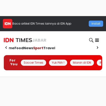
Baca artikel
IDN Times
lainnya di IDN App
Install
JABAR
Home
Food
News
Sport
Travel
For
Soccer Times
Yuk Pilih !
Iklanin di IDN
INSI
You