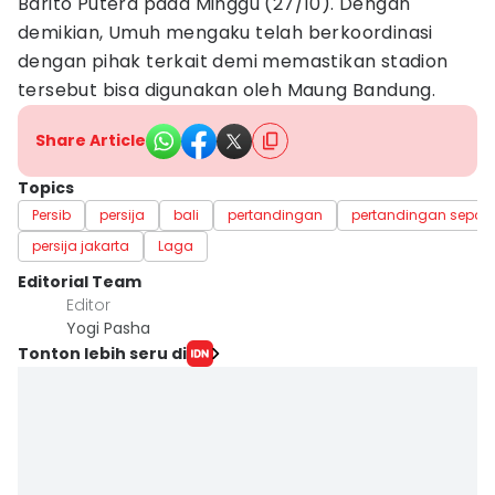
Barito Putera pada Minggu (27/10). Dengan
demikian, Umuh mengaku telah berkoordinasi
dengan pihak terkait demi memastikan stadion
tersebut bisa digunakan oleh Maung Bandung.
Share Article
Topics
Persib
persija
bali
pertandingan
pertandingan sepak 
persija jakarta
Laga
Editorial Team
Editor
Yogi Pasha
Tonton lebih seru di