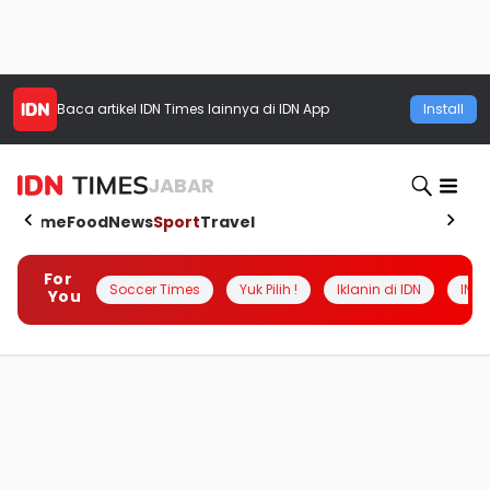
Baca artikel
IDN Times
lainnya di IDN App
Install
JABAR
Home
Food
News
Sport
Travel
For
Soccer Times
Yuk Pilih !
Iklanin di IDN
INSI
You