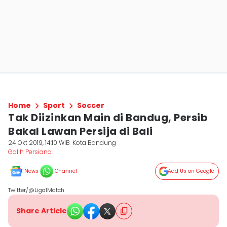
Home
Sport
Soccer
Tak Diizinkan Main di Bandug, Persib
Bakal Lawan Persija di Bali
24 Okt 2019, 14:10 WIB
Kota Bandung
Galih Persiana
News
Channel
Add Us on Google
Twitter/@Liga1Match
Share Article