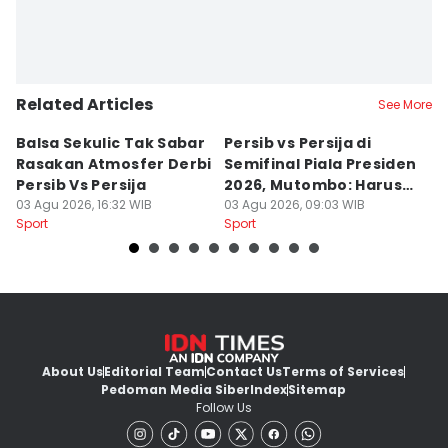
Related Articles
See More
Balsa Sekulic Tak Sabar
Persib vs Persija di
P
Rasakan Atmosfer Derbi
Semifinal Piala Presiden
T
Persib Vs Persija
2026, Mutombo: Harus
K
03 Agu 2026, 16:32 WIB
Menang
03 Agu 2026, 09:03 WIB
a
31
Sport
Sport
Sp
About Us
Editorial Team
Contact Us
Terms of Services
Pedoman Media Siber
Index
Sitemap
Follow Us