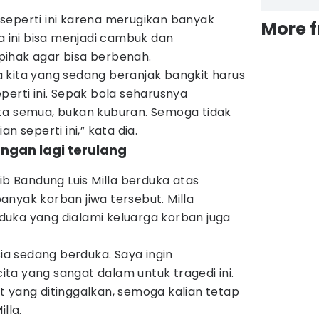
seperti ini karena merugikan banyak
More 
wa ini bisa menjadi cambuk dan
ihak agar bisa berbenah.
 kita yang sedang beranjak bangkit harus
perti ini. Sepak bola seharusnya
ta semua, bukan kuburan. Semoga tidak
n seperti ini,” kata dia.
jangan lagi terulang
ib Bandung Luis Milla berduka atas
nyak korban jiwa tersebut. Milla
uka yang dialami keluarga korban juga
sia sedang berduka. Saya ingin
ta yang sangat dalam untuk tragedi ini.
 yang ditinggalkan, semoga kalian tetap
lla.