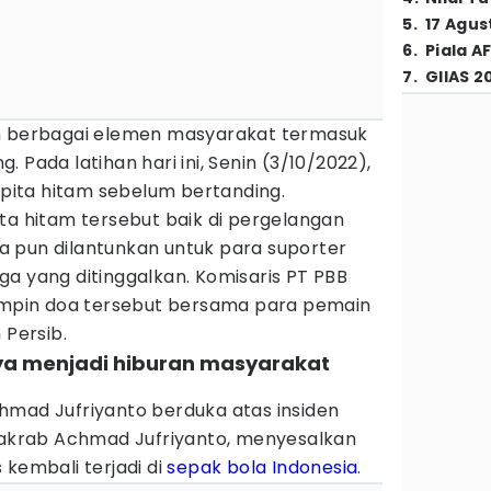
5
.
17 Agus
6
.
Piala A
7
.
GIIAS 2
an berbagai elemen masyarakat termasuk
. Pada latihan hari ini, Senin (3/10/2022),
ita hitam sebelum bertanding.
ta hitam tersebut baik di pergelangan
 pun dilantunkan untuk para suporter
a yang ditinggalkan. Komisaris PT PBB
pin doa tersebut bersama para pemain
 Persib.
nya menjadi hiburan masyarakat
hmad Jufriyanto berduka atas insiden
n akrab Achmad Jufriyanto, menyesalkan
 kembali terjadi di
sepak bola Indonesia
.