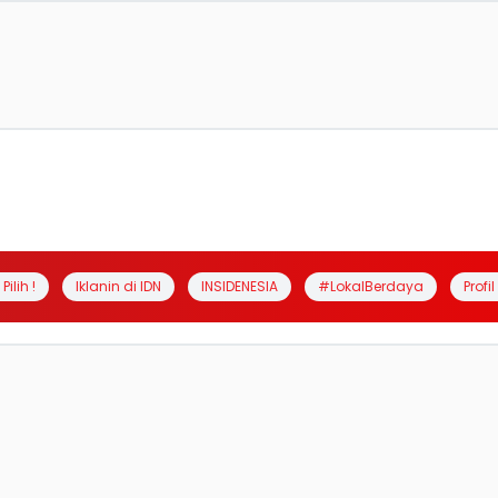
Pilih !
Iklanin di IDN
INSIDENESIA
#LokalBerdaya
Profi