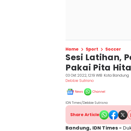
Home
Sport
Soccer
Sesi Latihan,
Pakai Pita Hi
03 Okt 2022, 12:19 WIB
Kota Bandung
Debbie Sutrisno
News
Channel
IDN Times/Debbie Sutrisno
Share Article
Bandung, IDN Times -
Duk