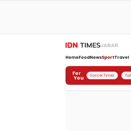
JABAR
Home
Food
News
Sport
Travel
For
Soccer Times
Yuk 
You