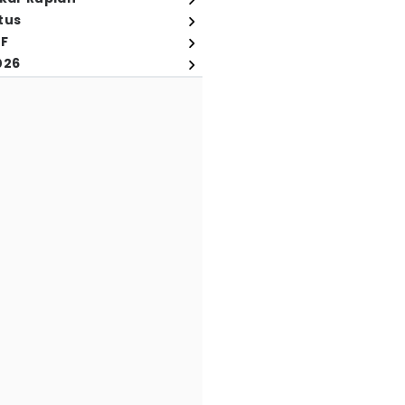
tus
FF
026