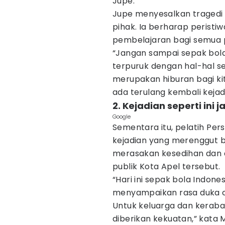
Jupe.
Jupe menyesalkan tragedi 
pihak. Ia berharap peristi
pembelajaran bagi semua p
“Jangan sampai sepak bola
terpuruk dengan hal-hal se
merupakan hiburan bagi ki
ada terulang kembali kejadia
2. Kejadian seperti ini 
Google
Sementara itu, pelatih Pers
kejadian yang merenggut ba
merasakan kesedihan dan d
publik Kota Apel tersebut.
“Hari ini sepak bola Indone
menyampaikan rasa duka ci
Untuk keluarga dan kerabat
diberikan kekuatan,” kata Mi