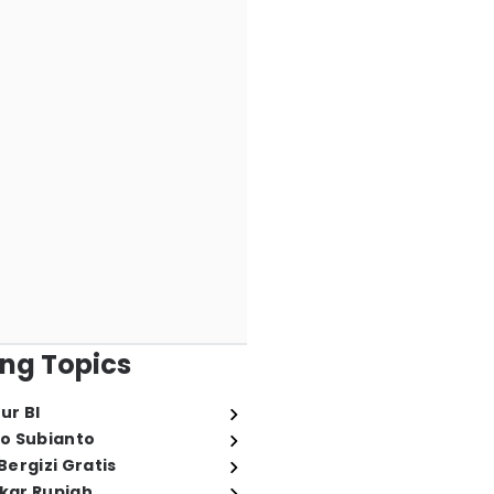
ng Topics
ur BI
o Subianto
ergizi Gratis
ukar Rupiah