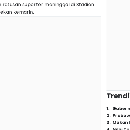
an ratusan suporter meninggal di Stadion
pekan kemarin.
Trendi
1
.
Gubern
2
.
Prabow
3
.
Makan B
4
.
Nilai T