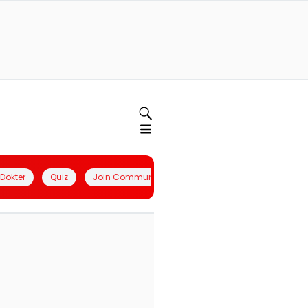
l Dokter
Quiz
Join Community