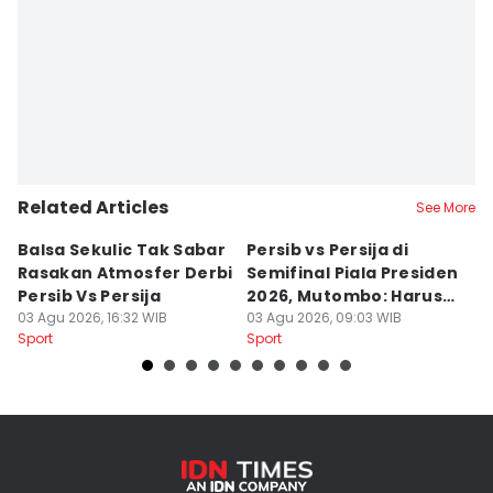
Related Articles
See More
Balsa Sekulic Tak Sabar
Persib vs Persija di
P
Rasakan Atmosfer Derbi
Semifinal Piala Presiden
T
Persib Vs Persija
2026, Mutombo: Harus
K
03 Agu 2026, 16:32 WIB
Menang
03 Agu 2026, 09:03 WIB
a
31
Sport
Sport
Sp