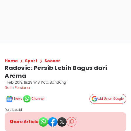
Home
Sport
Soccer
Radovic: Persib Lebih Bagus dari
Arema
11 Feb 2019, 18:29 WIB
Kab. Bandung
Galih Persiana
News
Channel
Add Us on Google
Persib.co.id
Share Article