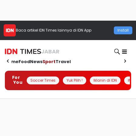
Baca artikel
IDN Times
lainnya di IDN App
Install
JABAR
Home
Food
News
Sport
Travel
For
Soccer Times
Yuk Pilih !
Iklanin di IDN
INSI
You