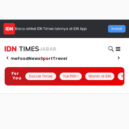
Baca artikel
IDN Times
lainnya di IDN App
Install
JABAR
Home
Food
News
Sport
Travel
For
Soccer Times
Yuk Pilih !
Iklanin di IDN
INSI
You