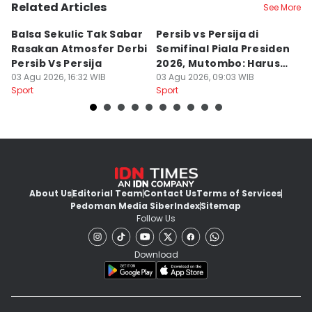
Related Articles
See More
Balsa Sekulic Tak Sabar
Persib vs Persija di
P
Rasakan Atmosfer Derbi
Semifinal Piala Presiden
T
Persib Vs Persija
2026, Mutombo: Harus
K
03 Agu 2026, 16:32 WIB
Menang
03 Agu 2026, 09:03 WIB
a
31
Sport
Sport
Sp
About Us
Editorial Team
Contact Us
Terms of Services
Pedoman Media Siber
Index
Sitemap
Follow Us
Download