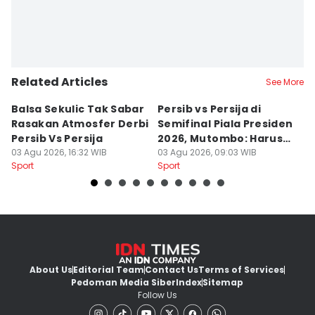
Related Articles
See More
Balsa Sekulic Tak Sabar
Persib vs Persija di
P
Rasakan Atmosfer Derbi
Semifinal Piala Presiden
T
Persib Vs Persija
2026, Mutombo: Harus
K
03 Agu 2026, 16:32 WIB
Menang
03 Agu 2026, 09:03 WIB
a
31
Sport
Sport
Sp
About Us
Editorial Team
Contact Us
Terms of Services
Pedoman Media Siber
Index
Sitemap
Follow Us