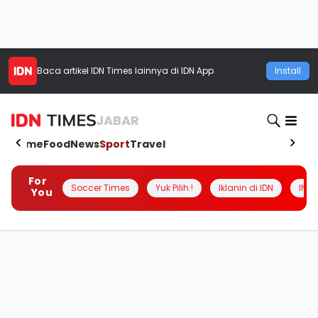
Baca artikel
IDN Times
lainnya di IDN App
Install
JABAR
Home
Food
News
Sport
Travel
For
Soccer Times
Yuk Pilih !
Iklanin di IDN
INSI
You