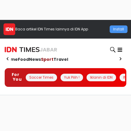
Baca artikel
IDN Times
lainnya di IDN App
Install
JABAR
Home
Food
News
Sport
Travel
For
Soccer Times
Yuk Pilih !
Iklanin di IDN
INSI
You