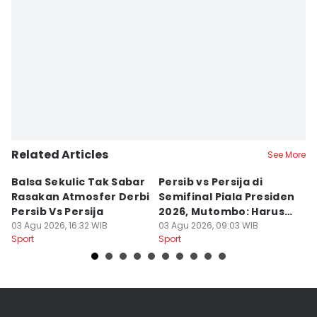
Galih Persiana
Editor
Debbie Sutrisno
Related Articles
See More
Balsa Sekulic Tak Sabar
Persib vs Persija di
P
Rasakan Atmosfer Derbi
Semifinal Piala Presiden
T
Persib Vs Persija
2026, Mutombo: Harus
K
03 Agu 2026, 16:32 WIB
Menang
03 Agu 2026, 09:03 WIB
a
31
Sport
Sport
Sp