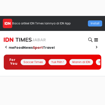
Baca artikel
IDN Times
lainnya di IDN App
Install
JABAR
Home
Food
News
Sport
Travel
For
Soccer Times
Yuk Pilih !
Iklanin di IDN
INSI
You