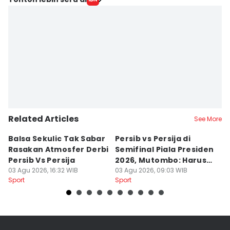
Related Articles
See More
Balsa Sekulic Tak Sabar
Persib vs Persija di
P
Rasakan Atmosfer Derbi
Semifinal Piala Presiden
T
Persib Vs Persija
2026, Mutombo: Harus
K
03 Agu 2026, 16:32 WIB
Menang
03 Agu 2026, 09:03 WIB
a
31
Sport
Sport
Sp