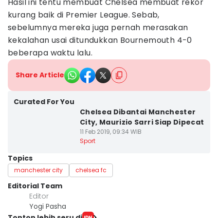
Hasil ini tentu membuat Chelsea membuat rekor
kurang baik di Premier League. Sebab,
sebelumnya mereka juga pernah merasakan
kekalahan usai ditundukkan Bournemouth 4-0
beberapa waktu lalu.
Share Article
Curated For You
Chelsea Dibantai Manchester
City, Maurizio Sarri Siap Dipecat
11 Feb 2019, 09:34 WIB
Sport
Topics
manchester city
chelsea fc
Editorial Team
Editor
Yogi Pasha
Tonton lebih seru di