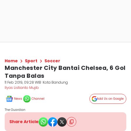
Home
Sport
Soccer
Manchester City Bantai Chelsea, 6 Gol
Tanpa Balas
11 Feb 2019, 09:28 WIB
Kota Bandung
Ilyas Listianto Mujib
News
Channel
Add Us on Google
The Guardian
Share Article