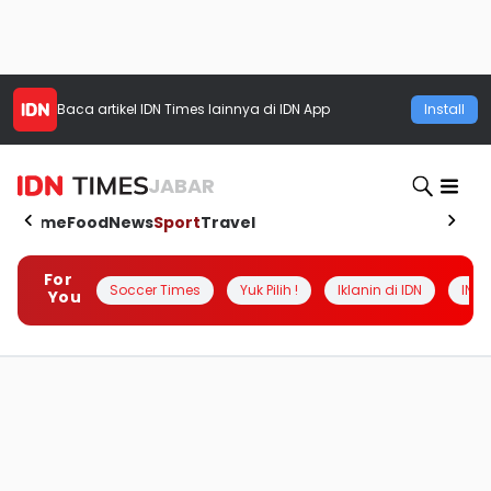
Baca artikel
IDN Times
lainnya di IDN App
Install
JABAR
Home
Food
News
Sport
Travel
For
Soccer Times
Yuk Pilih !
Iklanin di IDN
INSI
You