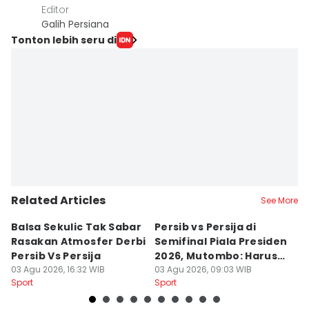
Editor
Galih Persiana
Tonton lebih seru di
Related Articles
See More
Balsa Sekulic Tak Sabar
Persib vs Persija di
P
Rasakan Atmosfer Derbi
Semifinal Piala Presiden
T
Persib Vs Persija
2026, Mutombo: Harus
K
03 Agu 2026, 16:32 WIB
Menang
03 Agu 2026, 09:03 WIB
a
31
Sport
Sport
Sp