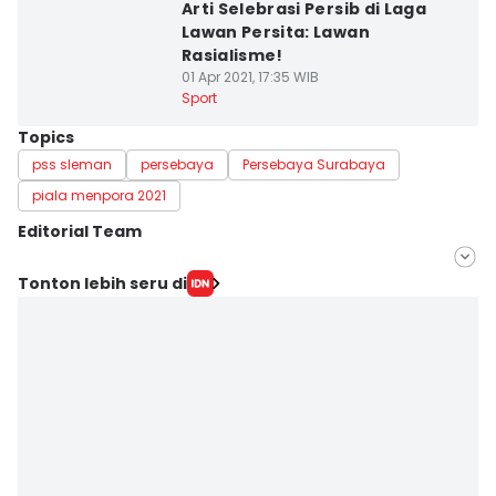
Arti Selebrasi Persib di Laga
Lawan Persita: Lawan
Rasialisme!
01 Apr 2021, 17:35 WIB
Sport
Topics
pss sleman
persebaya
Persebaya Surabaya
piala menpora 2021
Editorial Team
Editor
Tonton lebih seru di
Yogi Pasha
Editor
Debbie Sutrisno