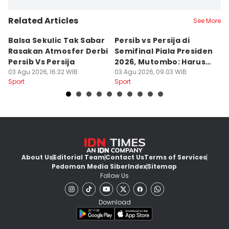
Related Articles
See More
Balsa Sekulic Tak Sabar
Persib vs Persija di
P
Rasakan Atmosfer Derbi
Semifinal Piala Presiden
T
Persib Vs Persija
2026, Mutombo: Harus
K
03 Agu 2026, 16:32 WIB
Menang
03 Agu 2026, 09:03 WIB
a
31
Sport
Sport
Sp
About Us
Editorial Team
Contact Us
Terms of Services
Pedoman Media Siber
Index
Sitemap
Follow Us
Download