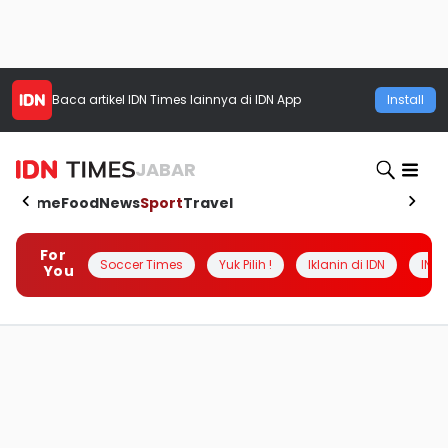
Baca artikel
IDN Times
lainnya di IDN App
Install
JABAR
Home
Food
News
Sport
Travel
For
Soccer Times
Yuk Pilih !
Iklanin di IDN
INSI
You