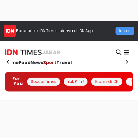
Baca artikel
IDN Times
lainnya di IDN App
Install
JABAR
Home
Food
News
Sport
Travel
For
Soccer Times
Yuk Pilih !
Iklanin di IDN
INSI
You