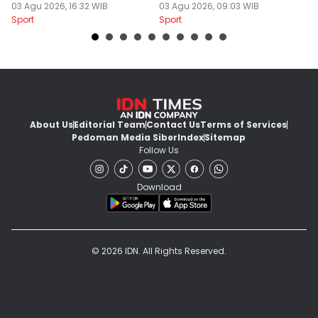
03 Agu 2026, 16:32 WIB
Menang
03 Agu 2026, 09:03 WIB
a
31
Sport
Sport
Sp
About Us
Editorial Team
Contact Us
Terms of Services
Pedoman Media Siber
Index
Sitemap
Follow Us
Download
© 2026 IDN. All Rights Reserved.