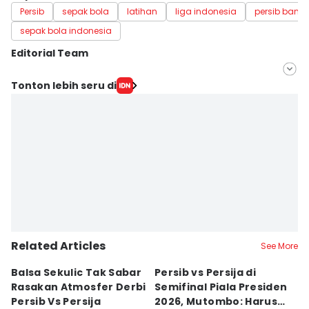
Persib
sepak bola
latihan
liga indonesia
persib band
sepak bola indonesia
Editorial Team
Editor
Tonton lebih seru di
Yogi Pasha
Editor
Debbie Sutrisno
Related Articles
See More
Balsa Sekulic Tak Sabar
Persib vs Persija di
P
Rasakan Atmosfer Derbi
Semifinal Piala Presiden
T
Persib Vs Persija
2026, Mutombo: Harus
K