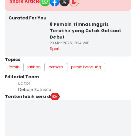
Share Article
Curated For You
8 Pemain Timnas Inggris
Terakhir yang Cetak Gol saat
Debut
23 Mar 2025, 18:14 WIB
Sport
Topics
Persib
latihan
pemain
persib bandung
Editorial Team
Editor
Debbie Sutrisno
Tonton lebih seru di