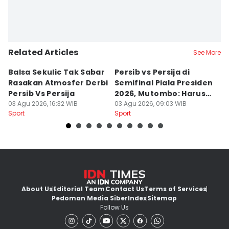
Related Articles
See More
Balsa Sekulic Tak Sabar
Persib vs Persija di
P
Rasakan Atmosfer Derbi
Semifinal Piala Presiden
T
Persib Vs Persija
2026, Mutombo: Harus
K
03 Agu 2026, 16:32 WIB
Menang
03 Agu 2026, 09:03 WIB
a
31
Sport
Sport
Sp
About Us
Editorial Team
Contact Us
Terms of Services
Pedoman Media Siber
Index
Sitemap
Follow Us