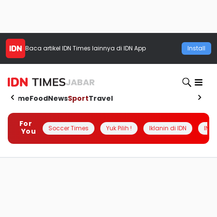
Baca artikel
IDN Times
lainnya di IDN App
Install
JABAR
Home
Food
News
Sport
Travel
For
Soccer Times
Yuk Pilih !
Iklanin di IDN
INSI
You