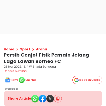
Home
Sport
Arena
Persib Genjot Fisik Pemain Jelang
Laga Lawan Borneo FC
23 Mar 2025, 18:14 WIB
Kota Bandung
Debbie Sutrisno
News
Channel
Add Us on Google
Persib.co.id
Share Article