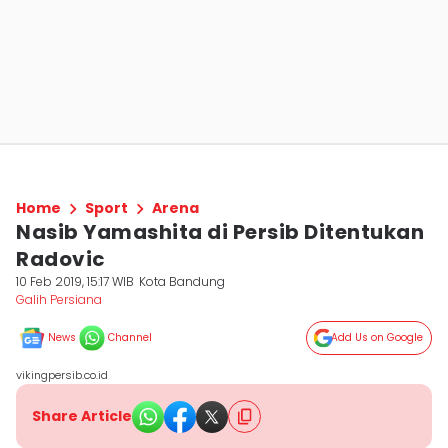
Home
Sport
Arena
Nasib Yamashita di Persib Ditentukan
Radovic
10 Feb 2019, 15:17 WIB
Kota Bandung
Galih Persiana
News
Channel
Add Us on Google
vikingpersib.co.id
Share Article