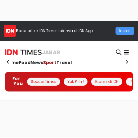
Baca artikel
IDN Times
lainnya di IDN App
Install
JABAR
Home
Food
News
Sport
Travel
For
Soccer Times
Yuk Pilih !
Iklanin di IDN
INSI
You