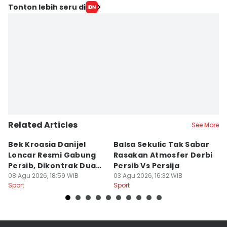
Tonton lebih seru di
Related Articles
See More
Bek Kroasia Danijel
Balsa Sekulic Tak Sabar
Pe
Loncar Resmi Gabung
Rasakan Atmosfer Derbi
S
Persib, Dikontrak Dua
Persib Vs Persija
2
Musim
08 Agu 2026, 18:59 WIB
03 Agu 2026, 16:32 WIB
M
03
Sport
Sport
Sp