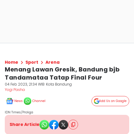
Home
Sport
Arena
Menang Lawan Gresik, Bandung bjb
Tandamataa Tatap Final Four
04 Feb 2023, 21:34 WIB
Kota Bandung
Yogi Pasha
News
Channel
Add Us on Google
IDN Times/Proliga
Share Article