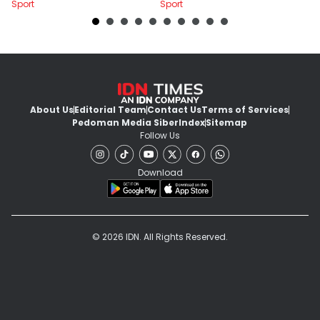
Sport
Sport
Sp
About Us
Editorial Team
Contact Us
Terms of Services
Pedoman Media Siber
Index
Sitemap
Follow Us
Download
© 2026 IDN. All Rights Reserved.