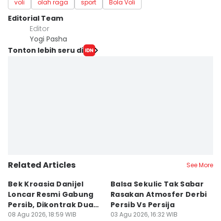
voli
olah raga
sport
Bola Voli
Editorial Team
Editor
Yogi Pasha
Tonton lebih seru di
Related Articles
See More
Bek Kroasia Danijel
Balsa Sekulic Tak Sabar
Pe
Loncar Resmi Gabung
Rasakan Atmosfer Derbi
S
Persib, Dikontrak Dua
Persib Vs Persija
2
Musim
08 Agu 2026, 18:59 WIB
03 Agu 2026, 16:32 WIB
M
03