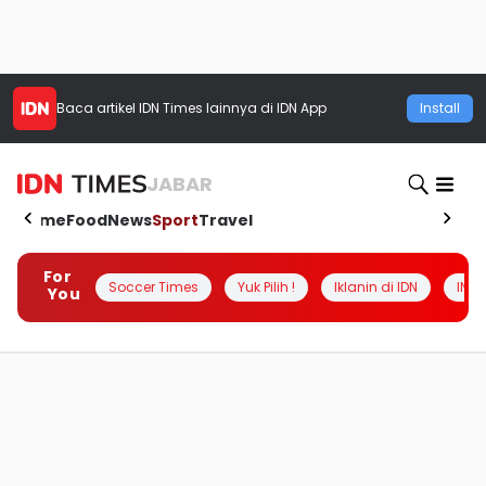
Baca artikel
IDN Times
lainnya di IDN App
Install
JABAR
Home
Food
News
Sport
Travel
For
Soccer Times
Yuk Pilih !
Iklanin di IDN
INSI
You