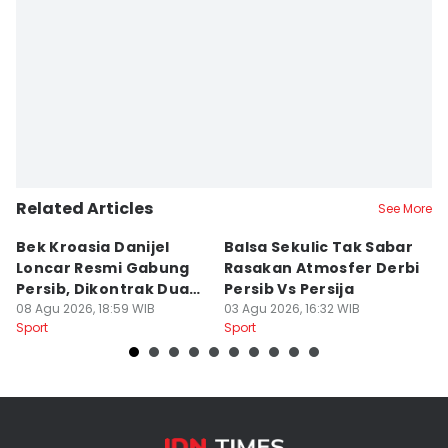
Editor
Debbie Sutrisno
Related Articles
See More
Bek Kroasia Danijel
Balsa Sekulic Tak Sabar
Pe
Loncar Resmi Gabung
Rasakan Atmosfer Derbi
S
Persib, Dikontrak Dua
Persib Vs Persija
2
Musim
08 Agu 2026, 18:59 WIB
03 Agu 2026, 16:32 WIB
M
03
Sport
Sport
Sp