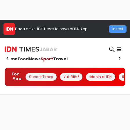
Baca artikel
IDN Times
lainnya di IDN App
Install
JABAR
Home
Food
News
Sport
Travel
For
Soccer Times
Yuk Pilih !
Iklanin di IDN
INSI
You