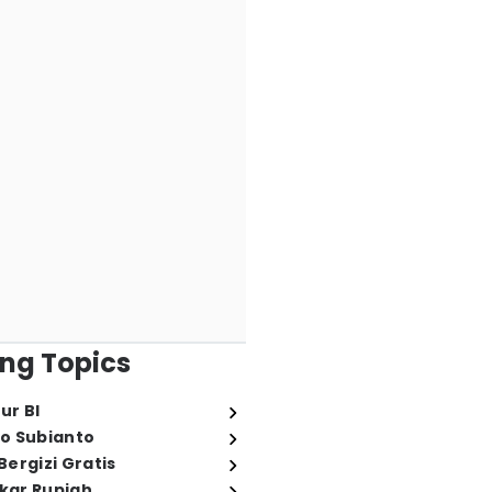
ng Topics
ur BI
o Subianto
ergizi Gratis
ukar Rupiah