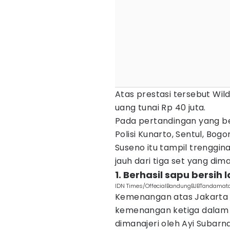
Atas prestasi tersebut Wil
uang tunai Rp 40 juta.
Pada pertandingan yang b
Polisi Kunarto, Sentul, Bog
Suseno itu tampil trenggin
jauh dari tiga set yang dim
1. Berhasil sapu bersih l
IDN Times/OffecialBandungBJBTandamat
Kemenangan atas Jakarta P
kemenangan ketiga dalam ba
dimanajeri oleh Ayi Subarna