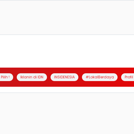
Pilih !
Iklanin di IDN
INSIDENESIA
#LokalBerdaya
Profi