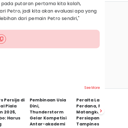
na pada putaran pertama kita kalah,
ri Petro, jadi kita akan evaluasi apa yang
bihan dari pemain Petro sendiri,"
See More
s Persija di
Pembinaan Usia
Peralta Latihan
Pe
al Piala
Dini,
Perdana, Persib
Se
n 2026,
Thunderstorm
Matangkan
Pr
o: Harus
Gelar Kompetisi
Persiapan Hadapi
To
g
Antar-akademi
Tampines
P