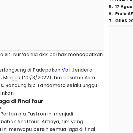
5
.
17 Agus
6
.
Piala A
7
.
GIIAS 2
da Siti Nurfadhila dkk berhak mendapatkan
erlangsung di Padepokan
Voli
Jenderal
or, Minggu (20/3/2022), tim besutan Alim
as. Bandung bjb Tandamata selalu unggul
ainkan.
aga di final four
a
ertamina Fastron ini menjadi
bak final four. Artinya, tim yang
 ini menyapu bersih semua laga di final