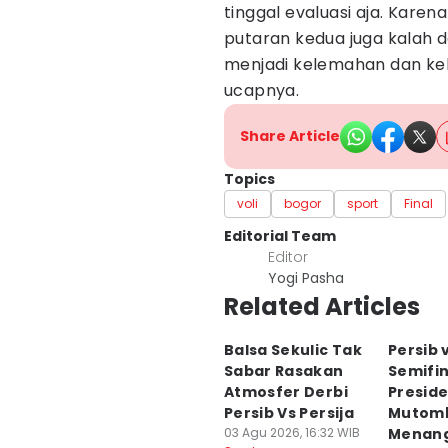
tinggal evaluasi aja. Kare
putaran kedua juga kalah da
menjadi kelemahan dan kele
ucapnya.
Share Article
Topics
voli
bogor
sport
Final
Editorial Team
Editor
Yogi Pasha
Related Articles
Balsa Sekulic Tak
Persib v
Sabar Rasakan
Semifin
Atmosfer Derbi
Preside
Persib Vs Persija
Mutomb
03 Agu 2026, 16:32 WIB
Menan