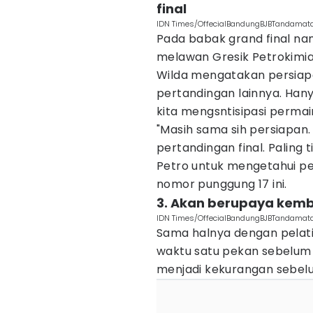
final
IDN Times/OffecialBandungBJBTandamat
Pada babak grand final nan
melawan Gresik Petrokimia
Wilda mengatakan persiap
pertandingan lainnya. Han
kita mengsntisipasi permai
"Masih sama sih persiapan. D
pertandingan final. Paling
Petro untuk mengetahui pe
nomor punggung 17 ini.
3. Akan berupaya kemb
IDN Times/OffecialBandungBJBTandamat
Sama halnya dengan pelati
waktu satu pekan sebelum 
menjadi kekurangan sebelu