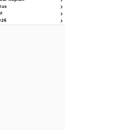
tus
FF
026