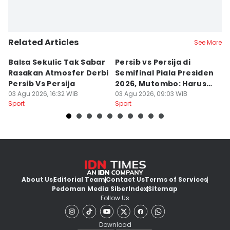
Related Articles
See More
Balsa Sekulic Tak Sabar
Persib vs Persija di
P
Rasakan Atmosfer Derbi
Semifinal Piala Presiden
T
Persib Vs Persija
2026, Mutombo: Harus
K
03 Agu 2026, 16:32 WIB
Menang
03 Agu 2026, 09:03 WIB
a
31
Sport
Sport
Sp
About Us
Editorial Team
Contact Us
Terms of Services
Pedoman Media Siber
Index
Sitemap
Follow Us
Download