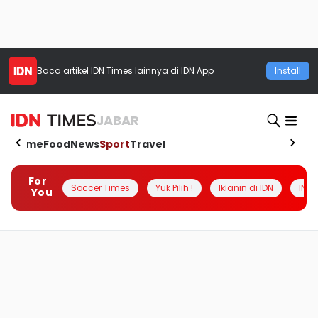
Baca artikel
IDN Times
lainnya di IDN App
Install
JABAR
Home
Food
News
Sport
Travel
For
Soccer Times
Yuk Pilih !
Iklanin di IDN
INSI
You