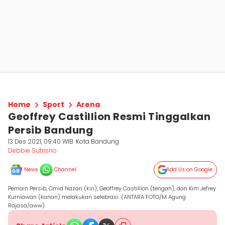
Home
Sport
Arena
Geoffrey Castillion Resmi Tinggalkan
Persib Bandung
13 Des 2021, 09:40 WIB
Kota Bandung
Debbie Sutrisno
News
Channel
Add Us on Google
Pemain Persib, Omid Nazari (kiri), Geoffrey Castillion (tengah), dan Kim Jefrey
Kurniawan (kanan) melakukan selebrasi. (ANTARA FOTO/M Agung
Rajasa/aww).