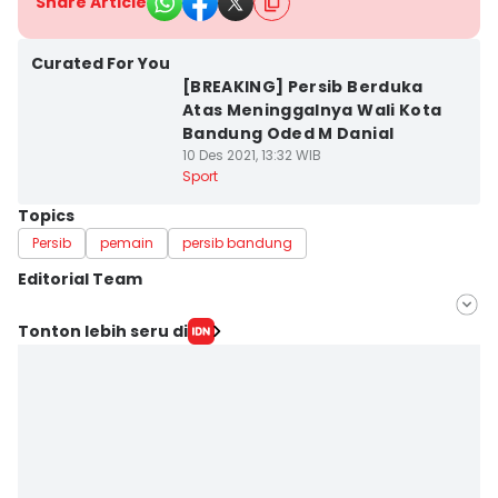
Share Article
Curated For You
[BREAKING] Persib Berduka
Atas Meninggalnya Wali Kota
Bandung Oded M Danial
10 Des 2021, 13:32 WIB
Sport
Topics
Persib
pemain
persib bandung
Editorial Team
Editor
Tonton lebih seru di
Yogi Pasha
Editor
Debbie Sutrisno