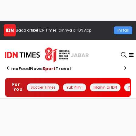
Baca artikel
IDN Times
lainnya di IDN App
Install
JABAR
Home
Food
News
Sport
Travel
For
Soccer Times
Yuk Pilih !
Iklanin di IDN
INSI
You