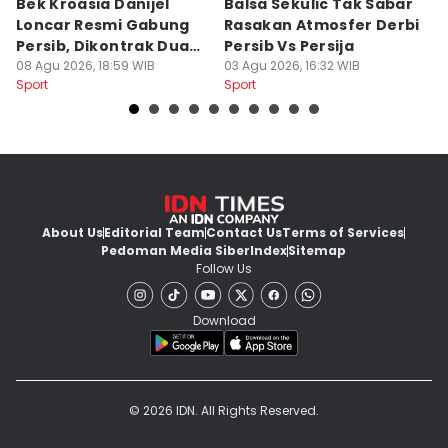
Bek Kroasia Danijel
Balsa Sekulic Tak Sabar
Pe
Loncar Resmi Gabung
Rasakan Atmosfer Derbi
S
Persib, Dikontrak Dua
Persib Vs Persija
2
Musim
08 Agu 2026, 18:59 WIB
03 Agu 2026, 16:32 WIB
M
03
Sport
Sport
Sp
About Us
Editorial Team
Contact Us
Terms of Services
Pedoman Media Siber
Index
Sitemap
Follow Us
Download
© 2026 IDN. All Rights Reserved.