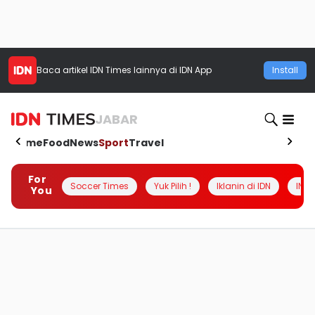
Baca artikel
IDN Times
lainnya di IDN App
Install
JABAR
Home
Food
News
Sport
Travel
For
Soccer Times
Yuk Pilih !
Iklanin di IDN
INSI
You