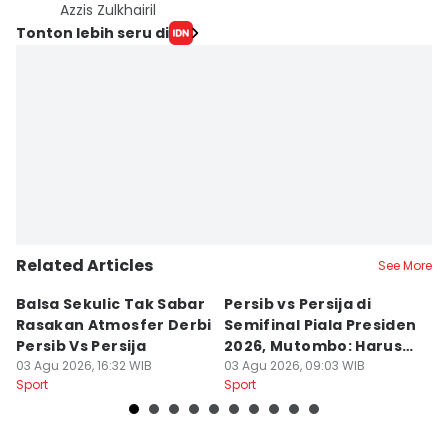
Azzis Zulkhairil
Tonton lebih seru di
Related Articles
See More
Balsa Sekulic Tak Sabar
Persib vs Persija di
P
Rasakan Atmosfer Derbi
Semifinal Piala Presiden
T
Persib Vs Persija
2026, Mutombo: Harus
K
03 Agu 2026, 16:32 WIB
Menang
03 Agu 2026, 09:03 WIB
a
31
Sport
Sport
Sp