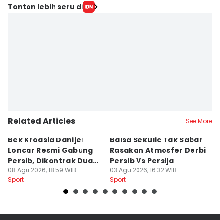
Tonton lebih seru di
Related Articles
See More
Bek Kroasia Danijel
Balsa Sekulic Tak Sabar
Pe
Loncar Resmi Gabung
Rasakan Atmosfer Derbi
S
Persib, Dikontrak Dua
Persib Vs Persija
2
Musim
08 Agu 2026, 18:59 WIB
03 Agu 2026, 16:32 WIB
M
03
Sport
Sport
Sp