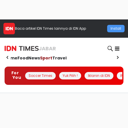
Baca artikel
IDN Times
lainnya di IDN App
Install
JABAR
Home
Food
News
Sport
Travel
For
Soccer Times
Yuk Pilih !
Iklanin di IDN
INSI
You