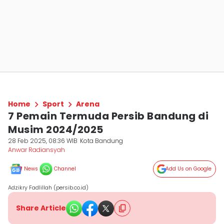
Home
Sport
Arena
7 Pemain Termuda Persib Bandung di
Musim 2024/2025
28 Feb 2025, 08:36 WIB
Kota Bandung
Anwar Radiansyah
News
Channel
Add Us on Google
Adzikry Fadlillah (persib.co.id)
Share Article