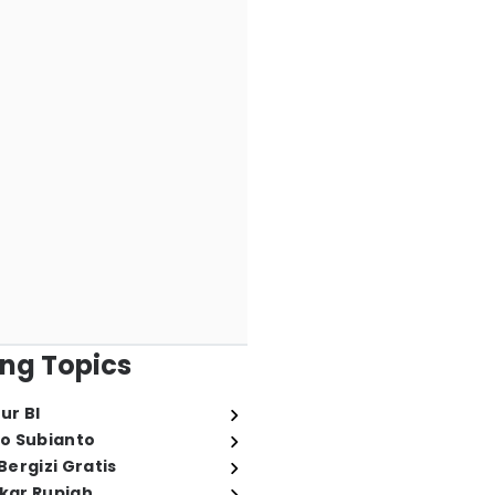
ng Topics
ur BI
o Subianto
ergizi Gratis
ukar Rupiah