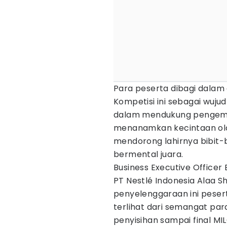
Para peserta dibagi dalam d
Kompetisi ini sebagai wuju
dalam mendukung penge
menanamkan kecintaan ola
mendorong lahirnya bibit-
bermental juara.
Business Executive Officer 
PT Nestlé Indonesia Alaa 
penyelenggaraan ini peserta 
terlihat dari semangat pa
penyisihan sampai final MI