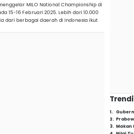
menggelar MILO National Championship di
da 15-16 Februari 2025. Lebih dari 10.000
a dari berbagai daerah di Indonesia ikut
Trendi
1
.
Gubern
2
.
Prabow
3
.
Makan B
4
.
Nilai T