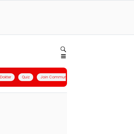
l Dokter
Quiz
Join Community