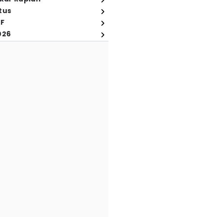
tus
FF
026