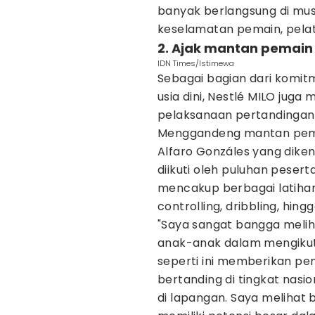
banyak berlangsung di mus
keselamatan pemain, pelatih
2. Ajak mantan pemain 
IDN Times/Istimewa
Sebagai bagian dari komi
usia dini, Nestlé MILO jug
pelaksanaan pertandingan 
Menggandeng mantan pemai
Alfaro Gonzáles yang dikena
diikuti oleh puluhan peser
mencakup berbagai latihan 
controlling, dribbling, hing
"Saya sangat bangga melih
anak-anak dalam mengikuti
seperti ini memberikan p
bertanding di tingkat na
di lapangan. Saya melihat