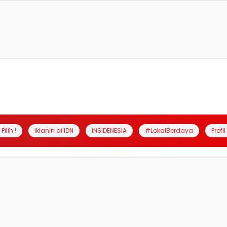
Pilih !
Iklanin di IDN
INSIDENESIA
#LokalBerdaya
Profi