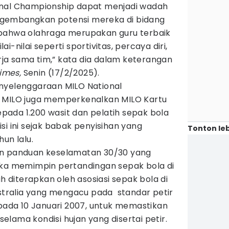
onal Championship dapat menjadi wadah
gembangkan potensi mereka di bidang
 bahwa olahraga merupakan guru terbaik
-nilai seperti sportivitas, percaya diri,
a sama tim,” kata dia dalam keterangan
imes,
Senin (17/2/2025).
nyelenggaraan MILO National
é MILO juga memperkenalkan MILO Kartu
kepada 1.200 wasit dan pelatih sepak bola
si ini sejak babak penyisihan yang
Tonton leb
un lalu.
an panduan keselamatan 30/30 yang
ika memimpin pertandingan sepak bola di
ah diterapkan oleh asosiasi sepak bola di
ustralia yang mengacu pada standar petir
 pada 10 Januari 2007, untuk memastikan
lama kondisi hujan yang disertai petir.