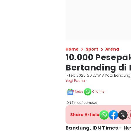
Home
Sport
Arena
10.000 Pesepa
Bertanding di 
17 Feb 2025, 20:27 WIB
Kota Bandung
Yogi Pasha
News
Channel
IDN Times/Istimewa
Share Article
Bandung, IDN Times -
Ne