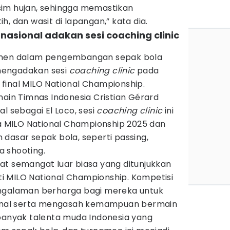
im hujan, sehingga memastikan
, dan wasit di lapangan,” kata dia.
nasional adakan sesi coaching clinic
tmen dalam pengembangan sepak bola
a mengadakan sesi
coaching clinic
pada
final MILO National Championship.
n Timnas Indonesia Cristian Gérard
l sebagai El Loco, sesi
coaching clinic
ini
ta MILO National Championship 2025 dan
dasar sepak bola, seperti passing,
ga shooting.
at semangat luar biasa yang ditunjukkan
 MILO National Championship. Kompetisi
engalaman berharga bagi mereka untuk
sional serta mengasah kemampuan bermain
 banyak talenta muda Indonesia yang