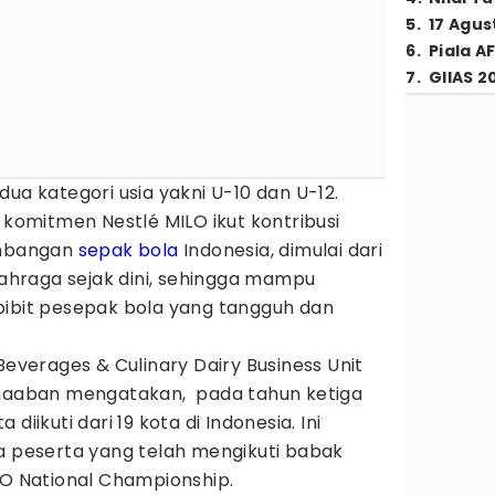
5
.
17 Agus
6
.
Piala A
7
.
GIIAS 2
ua kategori usia yakni U-10 dan U-12.
d komitmen Nestlé MILO ikut kontribusi
mbangan
sepak bola
Indonesia, dimulai dari
hraga sejak dini, sehingga mampu
bibit pesepak bola yang tangguh dan
Beverages & Culinary Dairy Business Unit
Shaaban mengatakan, pada tahun ketiga
diikuti dari 19 kota di Indonesia. Ini
ra peserta yang telah mengikuti babak
LO National Championship.