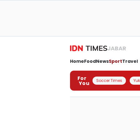
JABAR
Home
Food
News
Sport
Travel
For
Soccer Times
Yuk 
You