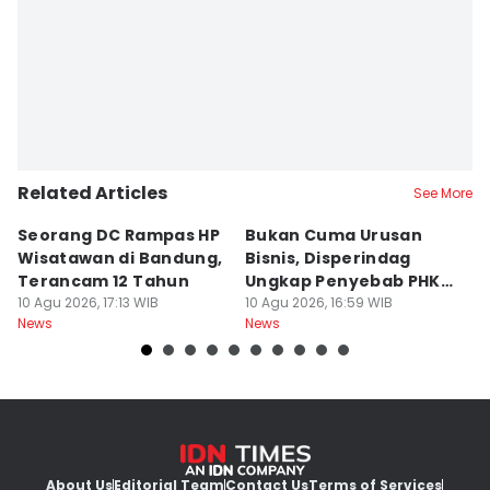
Editor
Yogi Pasha
Editor
Debbie Sutrisno
Related Articles
See More
Seorang DC Rampas HP
Bukan Cuma Urusan
J
Wisatawan di Bandung,
Bisnis, Disperindag
K
Terancam 12 Tahun
Ungkap Penyebab PHK
L
10 Agu 2026, 17:13 WIB
Industri di Jabar
10 Agu 2026, 16:59 WIB
M
10
News
News
Ne
About Us
Editorial Team
Contact Us
Terms of Services