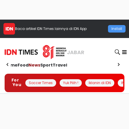
Baca artikel
IDN Times
lainnya di IDN App
Install
JABAR
Home
Food
News
Sport
Travel
For
Soccer Times
Yuk Pilih !
Iklanin di IDN
INSI
You