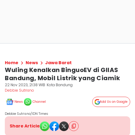
Home
News
Jawa Barat
Wuling Kenalkan BinguoEV di GIIAS
Bandung, Mobil Listrik yang Ciamik
22 Nov 2023, 21:38 WIB
Kota Bandung
Debbie Sutrisno
News
Channel
Add Us on Google
Debbie Sutrisno/IDN Times
Share Article