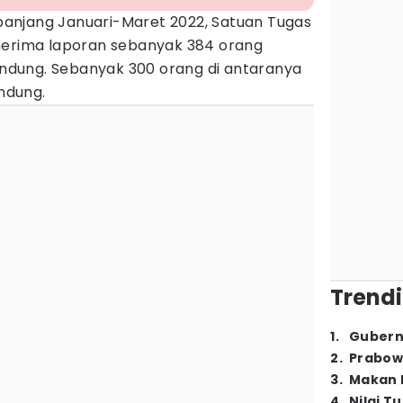
anjang Januari-Maret 2022, Satuan Tugas
nerima laporan sebanyak 384 orang
Bandung. Sebanyak 300 orang di antaranya
ndung.
Trendi
1
.
Gubern
2
.
Prabow
3
.
Makan B
4
.
Nilai T