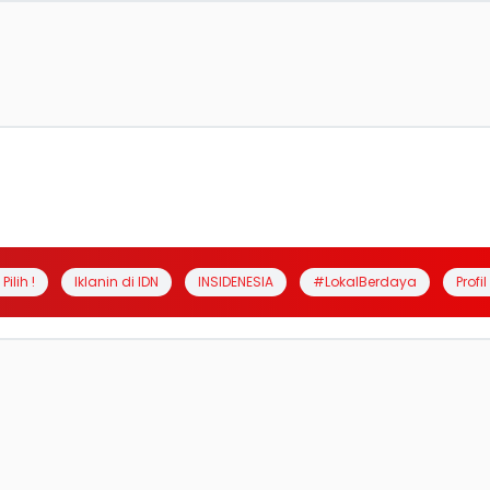
Pilih !
Iklanin di IDN
INSIDENESIA
#LokalBerdaya
Profi