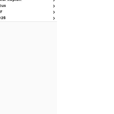
tus
FF
026