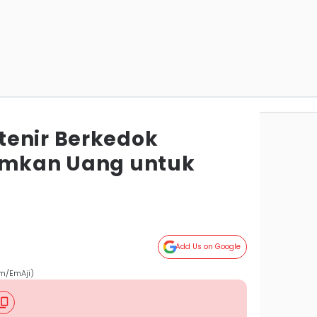
enir Berkedok
amkan Uang untuk
g
Add Us on Google
om/EmAji)