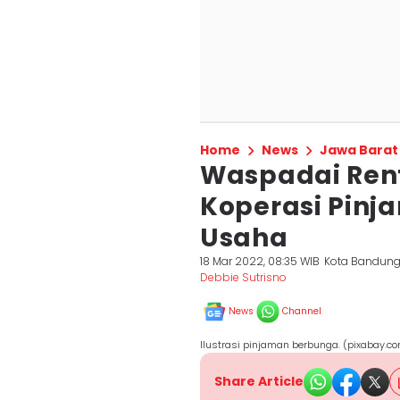
Home
News
Jawa Barat
Waspadai Rent
Koperasi Pinj
Usaha
18 Mar 2022, 08:35 WIB
Kota Bandun
Debbie Sutrisno
News
Channel
Ilustrasi pinjaman berbunga. (pixabay.c
Share Article