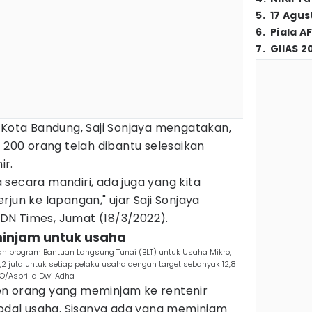
5
.
17 Agus
6
.
Piala A
7
.
GIIAS 2
 Kota Bandung, Saji Sonjaya mengatakan,
r 200 orang telah dibantu selesaikan
ir.
secara mandiri, ada juga yang kita
jun ke lapangan," ujar Saji Sonjaya
 IDN Times, Jumat (18/3/2022).
minjam untuk usaha
n program Bantuan Langsung Tunai (BLT) untuk Usaha Mikro,
2 juta untuk setiap pelaku usaha dengan target sebanyak 12,8
O/Asprilla Dwi Adha
en orang yang meminjam ke rentenir
al usaha. Sisanya ada yang meminjam