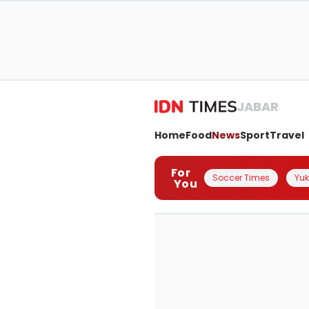
JABAR
Home
Food
News
Sport
Travel
For
Soccer Times
Yuk 
You