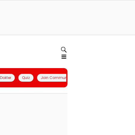
l Dokter
Quiz
Join Community