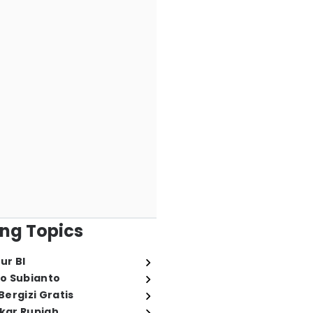
ng Topics
ur BI
o Subianto
ergizi Gratis
ukar Rupiah