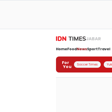
JABAR
Home
Food
News
Sport
Travel
For
Soccer Times
Yuk 
You