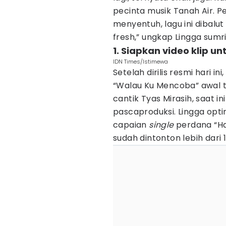
pecinta musik Tanah Air. P
menyentuh, lagu ini dibalu
fresh,” ungkap Lingga sumr
1. Siapkan video klip u
IDN Times/Istimewa
Setelah dirilis resmi hari 
“Walau Ku Mencoba” awal
cantik Tyas Mirasih, saat i
pascaproduksi. Lingga opti
capaian
single
perdana “H
sudah dintonton lebih dari 