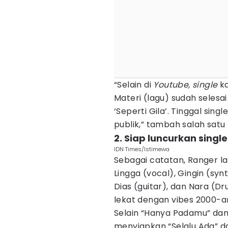
“Selain di
Youtube, single
ka
Materi (lagu) sudah selesa
‘Seperti Gila’. Tinggal sing
publik,” tambah salah satu 
2. Siap luncurkan singl
IDN Times/Istimewa
Sebagai catatan, Ranger la
Lingga (vocal), Gingin (syn
Dias (guitar), dan Nara (
lekat dengan vibes 2000-a
Selain “Hanya Padamu” dan
menyiapkan “Selalu Ada” d