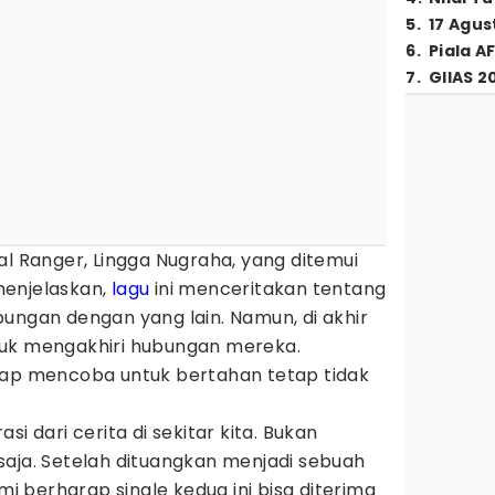
5
.
17 Agus
6
.
Piala A
7
.
GIIAS 2
al Ranger, Lingga Nugraha, yang ditemui
enjelaskan,
lagu
ini menceritakan tentang
ungan dengan yang lain. Namun, di akhir
tuk mengakhiri hubungan mereka.
rap mencoba untuk bertahan tetap tidak
i dari cerita di sekitar kita. Bukan
saja. Setelah dituangkan menjadi sebuah
ami berharap single kedua ini bisa diterima