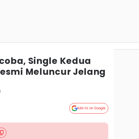
coba, Single Kedua
esmi Meluncur Jelang
g
Add Us on Google