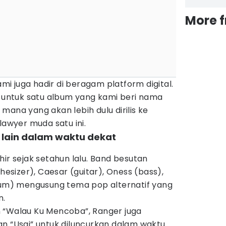
More 
mi juga hadir di beragam platform digital.
i untuk satu album yang kami beri nama
le mana yang akan lebih dulu dirilis ke
lawyer muda satu ini.
e lain dalam waktu dekat
hir sejak setahun lalu. Band besutan
thesizer), Caesar (guitar), Oness (bass),
Drum) mengusung tema pop alternatif yang
n.
 “Walau Ku Mencoba”, Ranger juga
an “Usai” untuk diluncurkan dalam waktu