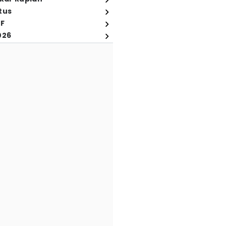
tus
FF
026