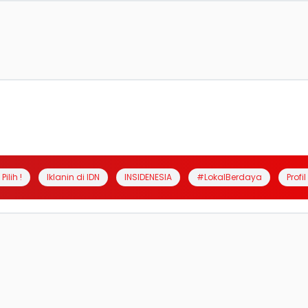
Pilih !
Iklanin di IDN
INSIDENESIA
#LokalBerdaya
Profi