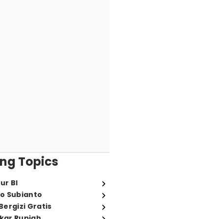
ng Topics
ur BI
o Subianto
ergizi Gratis
ukar Rupiah