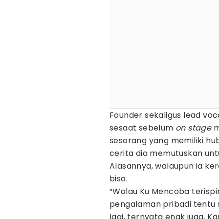
Founder sekaligus lead voc
sesaat sebelum
on stage
m
sesorang yang memiliki hub
cerita dia memutuskan un
Alasannya, walaupun ia ke
bisa.
“Walau Ku Mencoba terispiras
pengalaman pribadi tentu 
lagi, ternyata enak juga. K