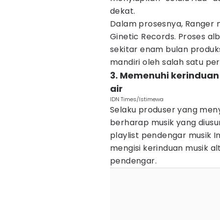
dekat.
Dalam prosesnya, Ranger m
Ginetic Records. Proses a
sekitar enam bulan produk
mandiri oleh salah satu pe
3. Memenuhi kerinduan
air
IDN Times/Istimewa
Selaku produser yang menyug
berharap musik yang diusu
playlist pendengar musik I
mengisi kerinduan musik al
pendengar.