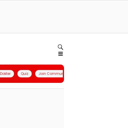
l Dokter
Quiz
Join Community