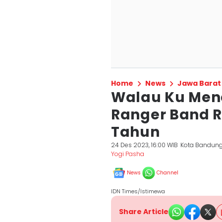
Home
News
Jawa Barat
Walau Ku Men
Ranger Band R
Tahun
24 Des 2023, 16:00 WIB
Kota Bandun
Yogi Pasha
News
Channel
IDN Times/Istimewa
Share Article