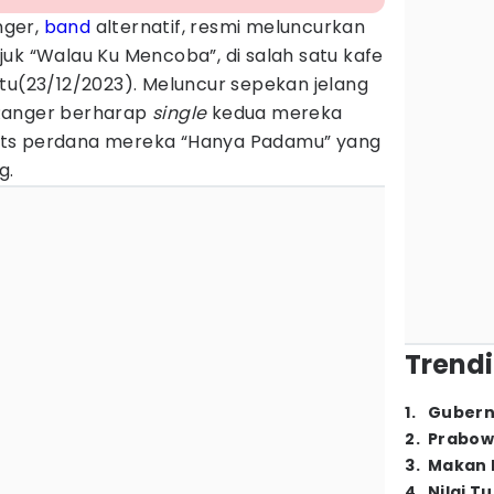
ger,
band
alternatif, resmi meluncurkan
k “Walau Ku Mencoba”, di salah satu kafe
tu(23/12/2023). Meluncur sepekan jelang
Ranger berharap
single
kedua mereka
its perdana mereka “Hanya Padamu” yang
g.
Trendi
1
.
Gubern
2
.
Prabow
3
.
Makan B
4
.
Nilai T