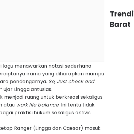
Trend
Barat
ri lagu menawarkan notasi sederhana
terciptanya irama yang diharapkan mampu
para pendengarnya.
So, Just check and
!” ujar Lingga antusias.
ik menjadi ruang untuk berkreasi sekaligus
n atau
work life balance
. Ini tentu tidak
agai praktisi hukum sekaligus aktivis
tetap Ranger (Lingga dan Caesar) masuk