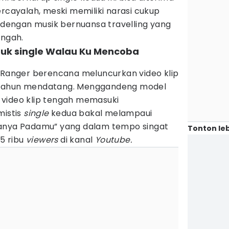
ercayalah, meski memiliki narasi cukup
t dengan musik bernuansa travelling yang
ingah.
ntuk single Walau Ku Mencoba
ini, Ranger berencana meluncurkan video klip
 tahun mendatang. Menggandeng model
ni video klip tengah memasuki
mistis
single
kedua bakal melampaui
anya Padamu” yang dalam tempo singat
Tonton leb
15 ribu
viewers
di kanal
Youtube.