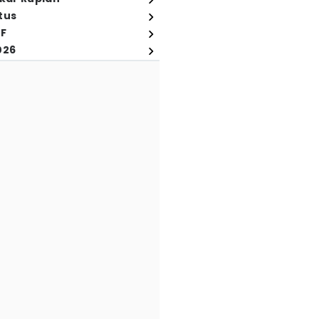
tus
FF
026