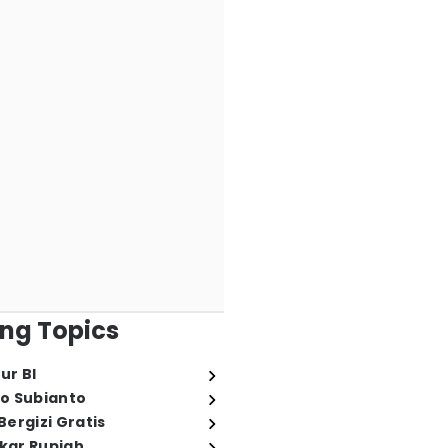
ng Topics
ur BI
o Subianto
ergizi Gratis
ukar Rupiah