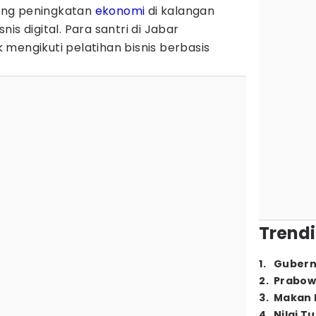
ng peningkatan
ekonomi
di kalangan
nis digital. Para santri di Jabar
mengikuti pelatihan bisnis berbasis
Trendi
1
.
Gubern
2
.
Prabow
3
.
Makan B
4
.
Nilai T