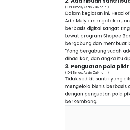
2. Ada ribuan santri b
(IDN Times/Azzis Zulkhairil)
Dalam kegiatan ini, Head 
Ade Mulya mengatakan, ant
berbasis digital sangat ting
Lewat program Shopee Barok
bergabung dan membuat b
"Yang bergabung sudah ada 
dihasilkan, dan angka itu d
3. Penguatan pola pikir
(IDN Times/Azzis Zulkhairil)
Tidak sedikit santri yang 
mengelola bisnis berbasis dig
dengan penguatan pola pikir
berkembang.