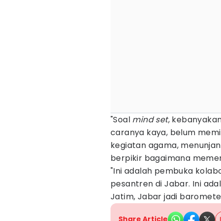
"Soal
mind set
, kebanyakan
caranya kaya, belum memi
kegiatan agama, menunjang
berpikir bagaimana memen
"Ini adalah pembuka kolabo
pesantren di Jabar. Ini a
Jatim, Jabar jadi baromet
Share Article