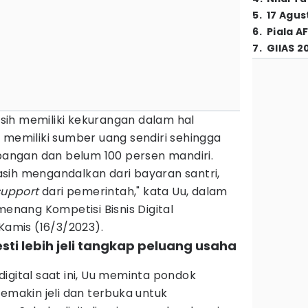
5
.
17 Agus
6
.
Piala A
7
.
GIIAS 2
ih memiliki kekurangan dalam hal
 memiliki sumber uang sendiri sehingga
ngan dan belum 100 persen mandiri.
sih mengandalkan dari bayaran santri,
support
dari pemerintah," kata Uu, dalam
nang Kompetisi Bisnis Digital
 Kamis (16/3/2023).
sti lebih jeli tangkap peluang usaha
igital saat ini, Uu meminta pondok
semakin jeli dan terbuka untuk