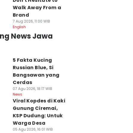
Don't Hesitate to
Walk Away From a
Brand
7 Aug 2026, 11:00 WIB
English
ing News Jawa
5 Fakta Kucing
Russian Blue, Si
Bangsawan yang
Cerdas
07 Agu 2026, 18:17 WIB
News
Viral Kopdes di Kaki
Gunung Ciremai,
KSP Dudung: Untuk
Warga Desa
iris, Oknum
05 Agu 2026, 16:01 WIB
Tak Lagi Sekadar
Kasus Videotron