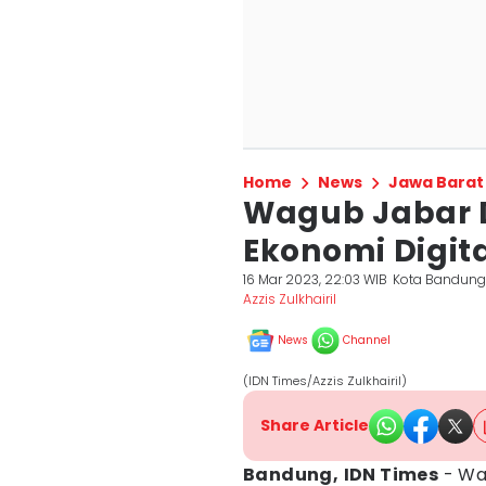
Home
News
Jawa Barat
Wagub Jabar 
Ekonomi Digit
16 Mar 2023, 22:03 WIB
Kota Bandun
Azzis Zulkhairil
News
Channel
(IDN Times/Azzis Zulkhairil)
Share Article
Bandung,
IDN Times
- Wa