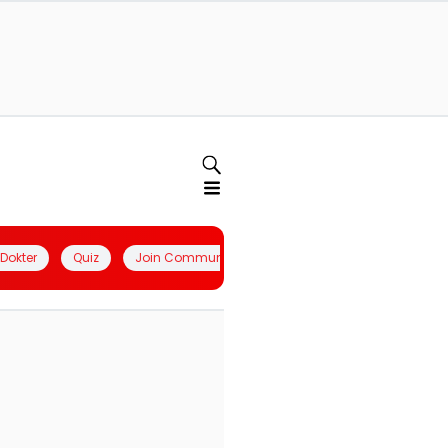
l Dokter
Quiz
Join Community