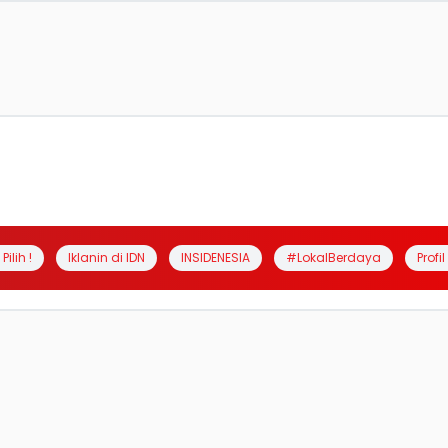
Pilih !
Iklanin di IDN
INSIDENESIA
#LokalBerdaya
Profi