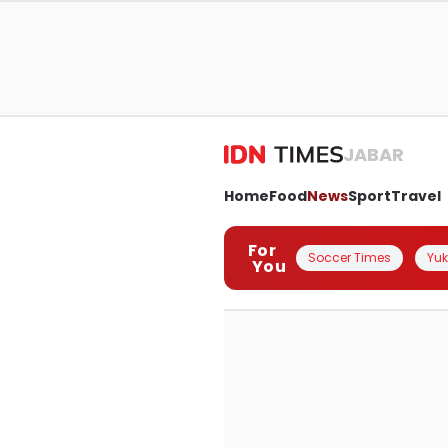
JABAR
Home
Food
News
Sport
Travel
For
Soccer Times
Yuk 
You