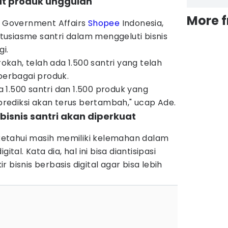
uat produk unggulan
More 
of Government Affairs
Shopee
Indonesia,
usiasme santri dalam menggeluti bisnis
gi.
ah, telah ada 1.500 santri yang telah
erbagai produk.
1.500 santri dan 1.500 produk yang
iprediksi akan terus bertambah," ucap Ade.
 bisnis santri akan diperkuat
diketahui masih memiliki kelemahan dalam
ital. Kata dia, hal ini bisa diantisipasi
 bisnis berbasis digital agar bisa lebih