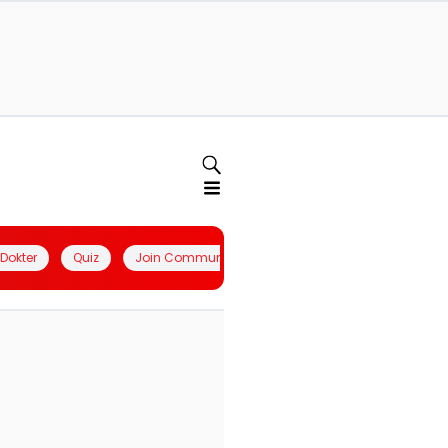
l Dokter
Quiz
Join Community