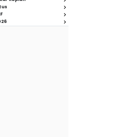
tus
FF
026