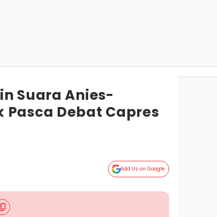
in Suara Anies-
k Pasca Debat Capres
Add Us on Google