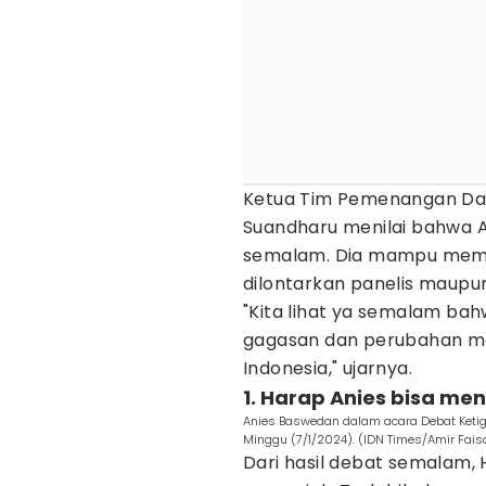
Ketua Tim Pemenangan Da
Suandharu menilai bahwa A
semalam. Dia mampu mem
dilontarkan panelis maupun
"Kita lihat ya semalam ba
gagasan dan perubahan me
Indonesia," ujarnya.
1. Harap Anies bisa me
Anies Baswedan dalam acara Debat Ketig
Minggu (7/1/2024). (IDN Times/Amir Faiso
Dari hasil debat semalam, H