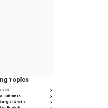
ng Topics
ur BI
o Subianto
ergizi Gratis
ukar Rupiah