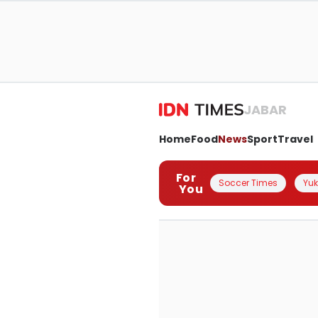
JABAR
Home
Food
News
Sport
Travel
For
Soccer Times
Yuk 
You