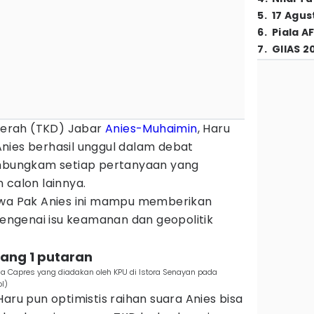
5
.
17 Agus
6
.
Piala A
7
.
GIIAS 2
erah (TKD) Jabar
Anies-Muhaimin
, Haru
nies berhasil unggul dalam debat
bungkam setiap pertanyaan yang
 calon lainnya.
hwa Pak Anies ini mampu memberikan
ngenai isu keamanan dan geopolitik
nang 1 putaran
a Capres yang diadakan oleh KPU di Istora Senayan pada
l)
aru pun optimistis raihan suara Anies bisa