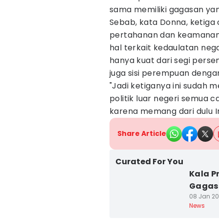
sama memiliki gagasan ya
Sebab, kata Donna, ketig
pertahanan dan keamanan b
hal terkait kedaulatan neg
hanya kuat dari segi persen
juga sisi perempuan denga
"Jadi ketiganya ini sudah 
politik luar negeri semua c
karena memang dari dulu Ind
Share Article
Curated For You
Kala P
Gagasa
08 Jan 20
News