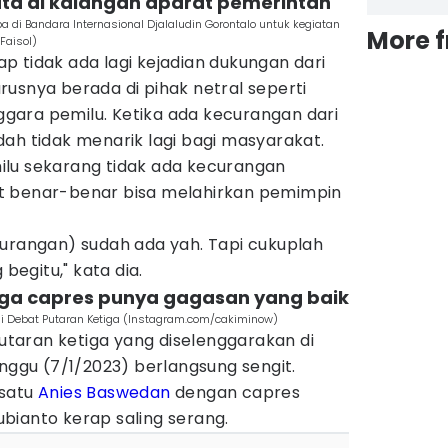
ta di kalangan aparat pemerintah
 di Bandara Internasional Djalaludin Gorontalo untuk kegiatan
More 
Faisol)
rap tidak ada lagi kejadian dukungan dari
usnya berada di pihak netral seperti
nggara pemilu. Ketika ada kecurangan dari
ah tidak menarik lagi bagi masyarakat.
lu sekarang tidak ada kecurangan
t benar-benar bisa melahirkan pemimpin
curangan) sudah ada yah. Tapi cukuplah
 begitu," kata dia.
iga capres punya gagasan yang baik
 Debat Putaran Ketiga (Instagram.com/cakiminow)
taran ketiga yang diselenggarakan di
inggu (7/1/2023) berlangsung sengit.
 satu
Anies Baswedan
dengan capres
bianto kerap saling serang.