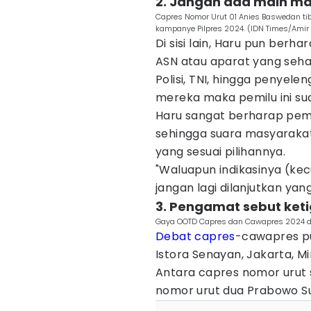
2. Jangan ada main ma
Capres Nomor Urut 01 Anies Baswedan tiba
kampanye Pilpres 2024. (IDN Times/Amir 
Di sisi lain, Haru pun berha
ASN atau aparat yang sehar
Polisi, TNI, hingga penyele
mereka maka pemilu ini sud
Haru sangat berharap pemi
sehingga suara masyaraka
yang sesuai pilihannya.
"Waluapun indikasinya (ke
jangan lagi dilanjutkan yang
3. Pengamat sebut ket
Gaya OOTD Capres dan Cawapres 2024 di
Debat capres
-cawapres pu
Istora Senayan, Jakarta, M
Antara capres nomor urut
nomor urut dua Prabowo Su