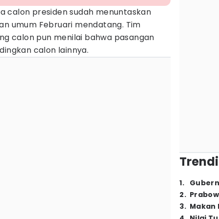
a calon presiden sudah menuntaskan
ihan umum Februari mendatang. Tim
g calon pun menilai bahwa pasangan
dingkan calon lainnya.
Trendi
1
.
Gubern
2
.
Prabow
3
.
Makan B
4
.
Nilai T