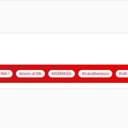
Pilih !
Iklanin di IDN
INSIDENESIA
#LokalBerdaya
Profi