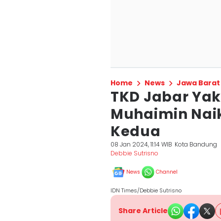
Home
News
Jawa Barat
TKD Jabar Yak
Muhaimin Nai
Kedua
08 Jan 2024, 11:14 WIB
Kota Bandung
Debbie Sutrisno
News
Channel
IDN Times/Debbie Sutrisno
Share Article