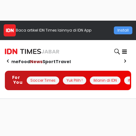
Baca artikel
IDN Times
lainnya di IDN App
Install
JABAR
Home
Food
News
Sport
Travel
For
Soccer Times
Yuk Pilih !
Iklanin di IDN
INSI
You