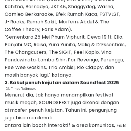
Kahitna, Bernadya, JKT48, Shaggydog, Warna,
Oomleo Berkaraoke, Efek Rumah Kaca, FSTVLST,
J-Rocks, Rumah Sakit, Morfem, Abdul & The
Coffee Theory, Faris Adam).
"Sementara 25 Mei Phum Viphurit, Dewa 19 ft. Ello,
Panjabi MC, Raisa, Yura Yunita, Maliq & D’Essentials,
The Changcuters, The SIGIT, Feel Koplo, Vina
Panduwinata, Lomba Sihir, For Revenge, Perunggu,
Pee Wee Gaskins, Trio Ambisi, Rio Clappy, dan
masih banyak lagi," katanya.
3. Bakal penuh kejutan dalam Soundfest 2025
IDN Times/Istimewa
Menurut dia, tak hanya menampilkan festival
musik megah, SOUNDSFEST juga dikenal dengan
atmosfer penuh kejutan. Tahun ini, pengunjung
juga bisa menikmati
antara lain booth interaktif & area komunitas, F&B