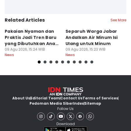
Related Articles
See More
Pakaian Nyaman dan
Separuh Warga Jabar
L
Praktis Jadi Tren Baru
Andalkan Air Minum Isi
C
yang Dibutuhkan Anak
Ulang untuk Minum
J
Muda
09 Agu 2026, 15:24 WIB
09 Agu 2026, 15:23 WIB
L
09
News
News
Ne
About Us
Editorial Team
Contact Us
Terms of Services
Pedoman Media Siber
Index
Sitemap
Follow Us
Download