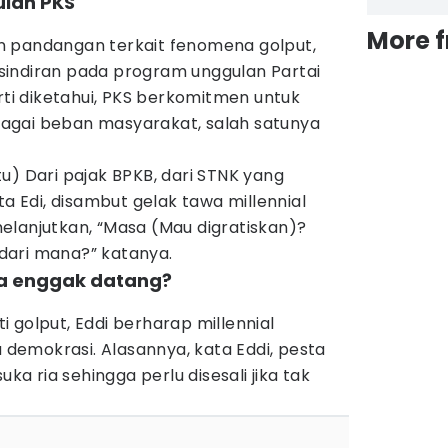
ulan PKS
More 
n pandangan terkait fenomena golput,
indiran pada program unggulan Partai
erti diketahui, PKS berkomitmen untuk
agai beban masyarakat, salah satunya
u) Dari pajak BPKB, dari STNK yang
ta Edi, disambut gelak tawa millennial
elanjutkan, “Masa (Mau digratiskan)?
dari mana?” katanya.
sa enggak datang?
 golput, Eddi berharap millennial
emokrasi. Alasannya, kata Eddi, pesta
uka ria sehingga perlu disesali jika tak