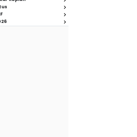
tus
FF
026