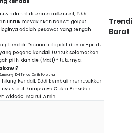
ang kendali
nnya dapat diterima millennial, Eddi
Trend
ain untuk meyakinkan bahwa golput
analoginya adalah pesawat yang tengah
Barat
ng kendali. Di sana ada pilot dan co-pilot,
a yang pegang kendali (Untuk selamatkan
 pilih, dan die (Mati),” tuturnya.
okowi?
 Bandung IDN Times/Galih Persiana
t hilang kendali, Eddi kembali memasukkan
aannya sarat kampanye Calon Presiden
wi” Widodo-Ma’ruf Amin.