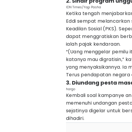
2. Sindir program ungg
IDN Times/Yogi Pasha
Ketika tengah menjabarka
Eddi sempat melancarkan s
Keadilan Sosial (PKS). Sep
dapat menggratiskan berb
ialah pajak kendaraan.
“(Uang menggelar pemilu it
katanya mau digratisin,” ka
yang menyaksikannya. Ia m
Terus pendapatan negara 
3. Diundang pesta ma
hargo
Kembali soal kampanye anti
memenuhi undangan pesta d
sejatinya digelar untuk bers
dihadiri.