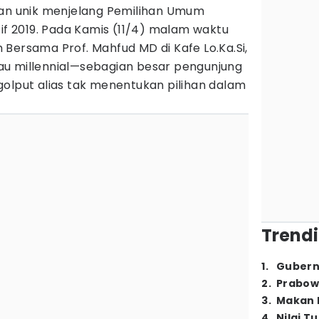
gan unik menjelang Pemilihan Umum
tif 2019. Pada Kamis (11/4) malam waktu
Bersama Prof. Mahfud MD di Kafe Lo.Ka.Si,
u millennial—sebagian besar pengunjung
golput alias tak menentukan pilihan dalam
Trendi
1
.
Gubern
2
.
Prabow
3
.
Makan B
4
.
Nilai T