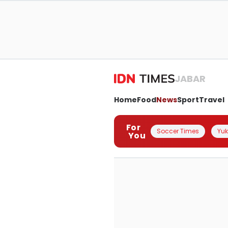
JABAR
Home
Food
News
Sport
Travel
For
Soccer Times
Yuk 
You