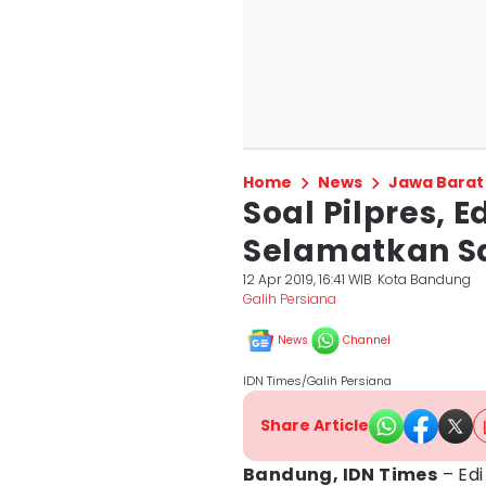
Home
News
Jawa Barat
Soal Pilpres, E
Selamatkan Sa
12 Apr 2019, 16:41 WIB
Kota Bandung
Galih Persiana
News
Channel
IDN Times/Galih Persiana
Share Article
Bandung, IDN Times
– Edi