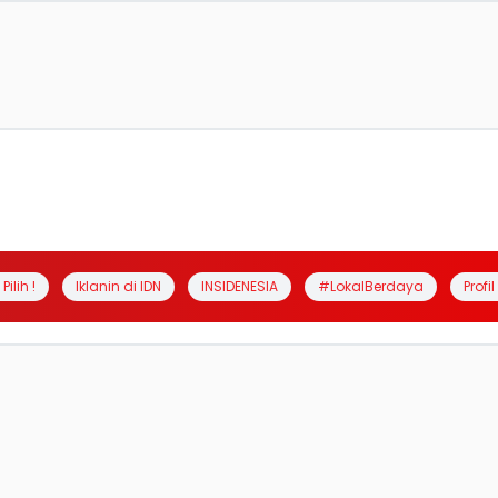
Pilih !
Iklanin di IDN
INSIDENESIA
#LokalBerdaya
Profi