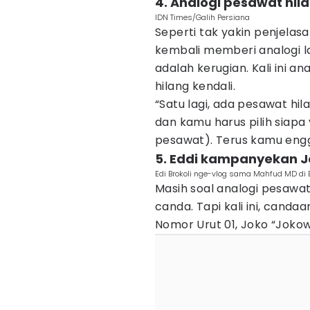
4. Analogi pesawat hil
IDN Times/Galih Persiana
Seperti tak yakin penjelasa
kembali memberi analogi l
adalah kerugian. Kali ini 
hilang kendali.
“Satu lagi, ada pesawat hila
dan kamu harus pilih siap
pesawat). Terus kamu enggak
5. Eddi kampanyekan J
Edi Brokoli nge-vlog sama Mahfud MD di
Masih soal analogi pesawa
canda. Tapi kali ini, cand
Nomor Urut 01, Joko “Joko