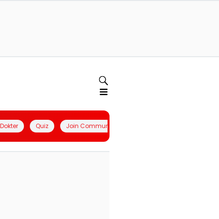
l Dokter
Quiz
Join Community