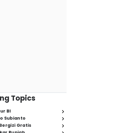
ng Topics
ur BI
o Subianto
ergizi Gratis
ukar Rupiah