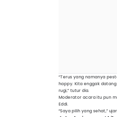
“Terus yang namanya pest
happy. Kita enggak datang k
rugi,” tutur dia.
Moderator acara itu pun men
Eddi.
“Saya pilih yang sehat,” uj