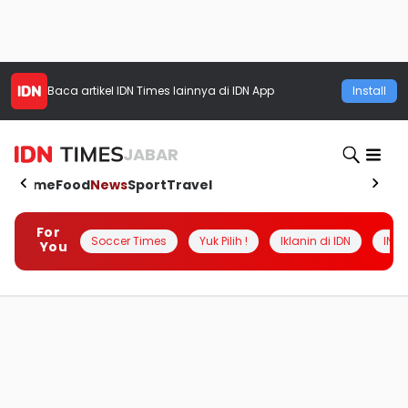
Baca artikel
IDN Times
lainnya di IDN App
Install
JABAR
Home
Food
News
Sport
Travel
For
Soccer Times
Yuk Pilih !
Iklanin di IDN
INSI
You