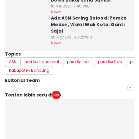
Bolos Bakal Kena Sanksi
16 Mei 2021, 17:45 WIB
News
Ada ASN Sering Bolos di Pemko
Medan, Wakil Wali Kota: Ganti
Saja!
25 Mar 2021, 20:22 WIB
News
Topics
ASN
hari libur nasional
pns dipecat
pns disetrap
pns 
Kabupaten Bandung
Editorial Team
Editor
Tonton lebih seru di
Galih Persiana
Editor
Aris Darussalam