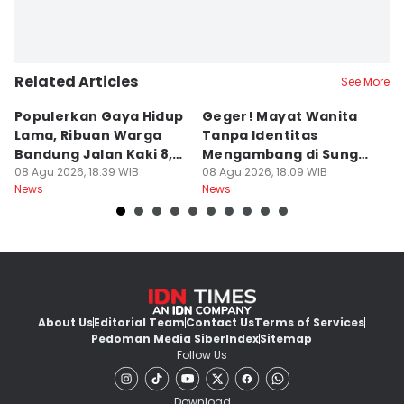
Related Articles
See More
Populerkan Gaya Hidup
Geger! Mayat Wanita
D
Lama, Ribuan Warga
Tanpa Identitas
T
Bandung Jalan Kaki 8,8
Mengambang di Sungai
S
Km
08 Agu 2026, 18:39 WIB
Cibatu
08 Agu 2026, 18:09 WIB
K
08
News
News
Ne
About Us
Editorial Team
Contact Us
Terms of Services
Pedoman Media Siber
Index
Sitemap
Follow Us
Download