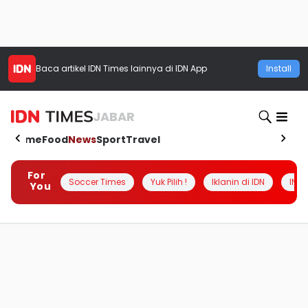
Baca artikel
IDN Times
lainnya di IDN App
Install
JABAR
Home
Food
News
Sport
Travel
For
Soccer Times
Yuk Pilih !
Iklanin di IDN
INSI
You