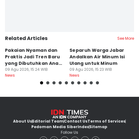
Related Articles
See More
Pakaian Nyaman dan
Separuh Warga Jabar
L
Praktis Jadi Tren Baru
Andalkan Air Minum Isi
C
yang Dibutuhkan Anak
Ulang untuk Minum
J
Muda
09 Agu 2026, 15:24 WIB
09 Agu 2026, 15:23 WIB
L
09
News
News
Ne
About Us
Editorial Team
Contact Us
Terms of Services
Pedoman Media Siber
Index
Sitemap
Follow Us