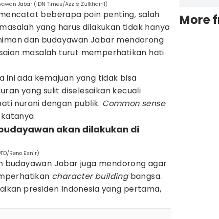
an Jabar (IDN Times/Azzis Zulkhairil)
 mencatat beberapa poin penting, salah
More 
 masalah yang harus dilakukan tidak hanya
eniman dan budayawan Jabar mendorong
saian masalah turut memperhatikan hati
 ini ada kemajuan yang tidak bisa
uran yang sulit diselesaikan kecuali
i nurani dengan publik.
Common sense
 katanya.
 budayawan akan dilakukan di
TO/Reno Esnir)
dan budayawan Jabar juga mendorong agar
mperhatikan
character building
bangsa.
paikan presiden Indonesia yang pertama,