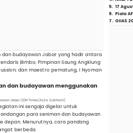
5
.
17 Agus
6
.
Piala A
7
.
GIIAS 2
n dan budayawan Jabar yang hadir antara
egendaris Bimbo; Pimpinan Saung Angklung
rcussion; dan maestro pematung, I Nyoman
iman dan budayawan menggunakan
an Jabar (IDN Times/Azzis Zulkhairil)
iatan ini sengaja digelar untuk
pandangan para seniman dan budayawan
ke depan. Menurutnya, cara pandang
angat berbeda.