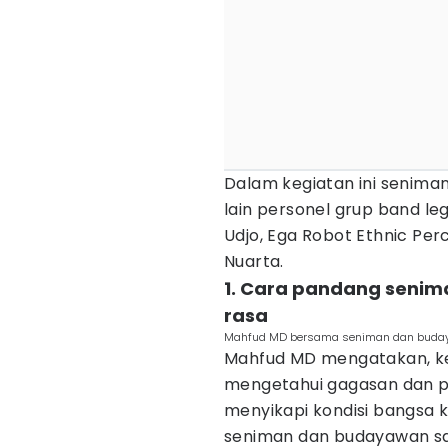
Dalam kegiatan ini senima
lain personel grup band l
Udjo, Ega Robot Ethnic Pe
Nuarta.
1. Cara pandang sen
rasa
Mahfud MD bersama seniman dan budayaw
Mahfud MD mengatakan, keg
mengetahui gagasan dan 
menyikapi kondisi bangsa 
seniman dan budayawan s