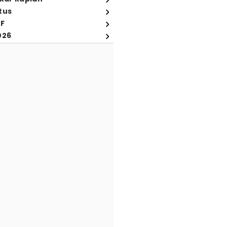
tus
FF
026