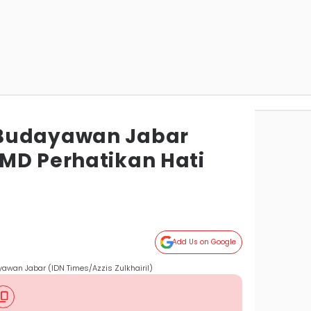
Budayawan Jabar
MD Perhatikan Hati
Add Us on Google
an Jabar (IDN Times/Azzis Zulkhairil)