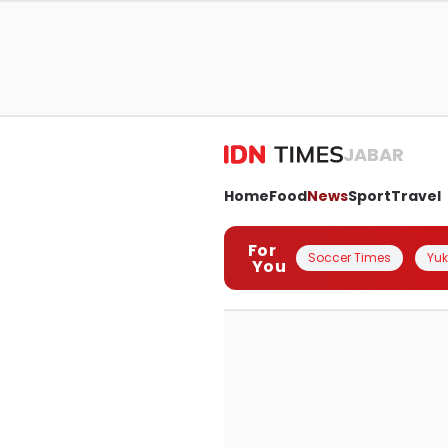
JABAR
Home
Food
News
Sport
Travel
For
Soccer Times
Yuk 
You