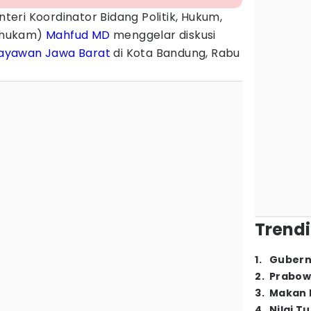
teri Koordinator Bidang Politik, Hukum,
lhukam)
Mahfud MD
menggelar diskusi
ayawan
Jawa Barat
di Kota Bandung, Rabu
Trendi
1
.
Gubern
2
.
Prabow
3
.
Makan B
4
.
Nilai T