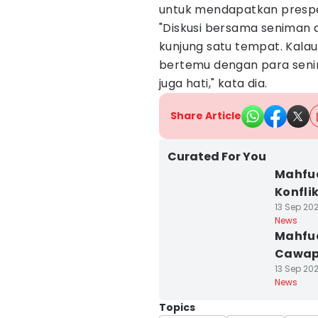
untuk mendapatkan prespekti
"Diskusi bersama seniman 
kunjung satu tempat. Kalau 
bertemu dengan para seni
juga hati," kata dia.
Share Article
Curated For You
Mahfud
Konfli
13 Sep 202
News
Mahfud
Cawapr
13 Sep 202
News
Topics