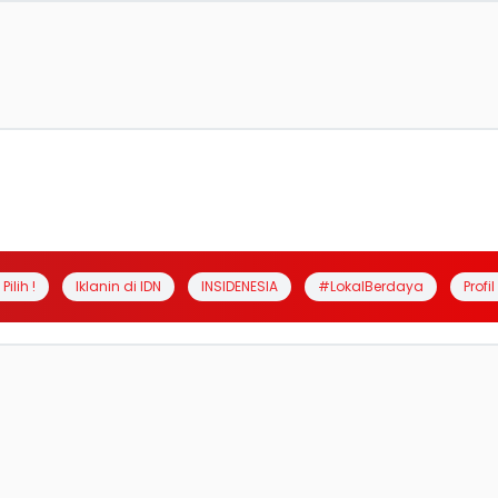
Pilih !
Iklanin di IDN
INSIDENESIA
#LokalBerdaya
Profi