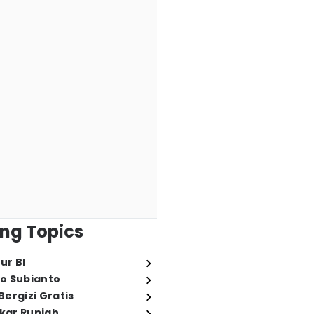
ng Topics
ur BI
o Subianto
ergizi Gratis
ukar Rupiah