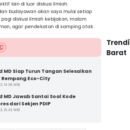
f lain di luar diskusi ilmiah.
dan budayawan akan saya mulai setiap
pagi diskusi ilmiah kebijakan, malam
man, agar pendekatan di samping otak
Trend
Barat
 MD Siap Turun Tangan Selesaikan
k Rempang Eco-City
3, 14:38 WIB
 MD Jawab Santai Soal Kode
es dari Sekjen PDIP
3, 15:42 WIB