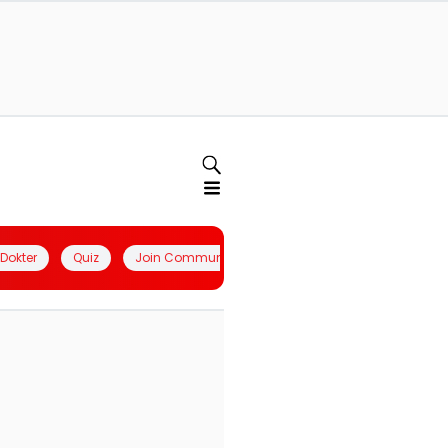
l Dokter
Quiz
Join Community