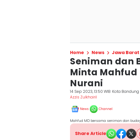
Home
News
Jawa Barat
Seniman dan 
Minta Mahfud 
Nurani
14 Sep 2023, 13:50 WIB
Kota Bandung
Azzis Zulkhairil
News
Channel
Mahfud MD bersama seniman dan budayaw
Share Article