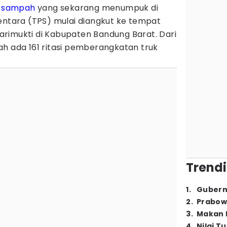
n
sampah
yang sekarang menumpuk di
ara (TPS) mulai diangkut ke tempat
rimukti di Kabupaten Bandung Barat. Dari
ah ada 161 ritasi pemberangkatan truk
Trendi
1
.
Gubern
2
.
Prabow
3
.
Makan B
4
.
Nilai T