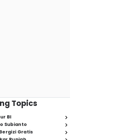
ng Topics
ur BI
o Subianto
ergizi Gratis
ukar Rupiah