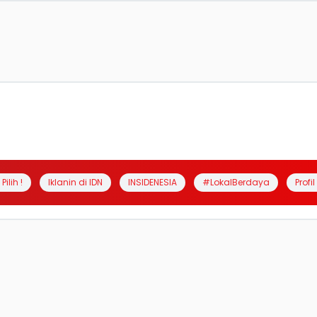
Pilih !
Iklanin di IDN
INSIDENESIA
#LokalBerdaya
Profi