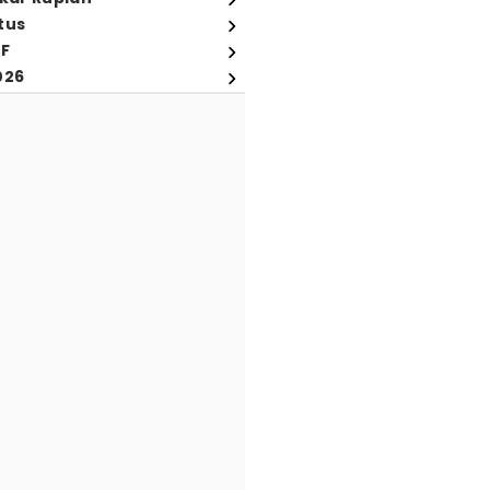
tus
FF
026