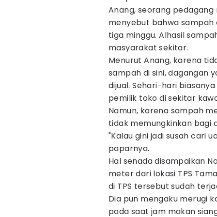
Anang, seorang pedagang n
menyebut bahwa sampah di 
tiga minggu. Alhasil sam
masyarakat sekitar.
Menurut Anang, karena ti
sampah di sini, dagangan y
dijual. Sehari-hari biasany
pemilik toko di sekitar ka
Namun, karena sampah men
tidak memungkinkan bagi 
"Kalau gini jadi susah cari u
paparnya.
Hal senada disampaikan No
meter dari lokasi TPS Ta
di TPS tersebut sudah terja
Dia pun mengaku merugi k
pada saat jam makan siang