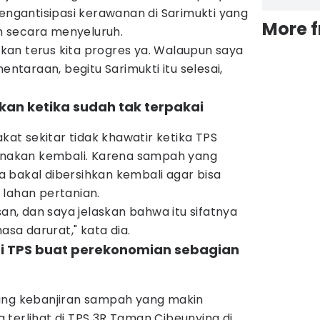
mengantisipasi kerawanan di Sarimukti yang
More 
 secara menyeluruh.
an terus kita progres ya. Walaupun saya
entaraan, begitu Sarimukti itu selesai,
ihkan ketika sudah tak terpakai
t sekitar tidak khawatir ketika TPS
gunakan kembali. Karena sampah yang
 bakal dibersihkan kembali agar bisa
 lahan pertanian.
san, dan saya jelaskan bahwa itu sifatnya
a darurat," kata dia.
i TPS buat perekonomian sebagian
ung kebanjiran sampah yang makin
terlihat di TPS 3R Taman Cibeunying di