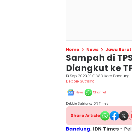
Home
News
Jawa Barat
Sampah di TP
Diangkut ke T
13 Sep 2023, 19:01 WIB
Kota Bandung
Debbie Sutrisno
News
Channel
Debbie Sutrisno/IDN Times
Share Article
Bandung
, IDN Times
- Pel