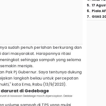
5
.
17 Agus
6
.
Piala A
7
.
GIIAS 2
mnya sudah penuh perlahan berkurang dan
 dari masyarakat. Harapannya ritasi
meningkat sehingga sampah yang selama
 semakin menipis.
n Pak Pj Gubernur. Saya tentunya dukung
bijakan langkah beliau untuk percepatan
kti," kata Ema, Rabu (13/9/2023).
S darurat di Gedebage
urat di kawasan Gedebage masih dipersiapkan. Debbie
n volume sampah di TPS yang mulai