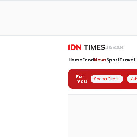
JABAR
Home
Food
News
Sport
Travel
For
Soccer Times
Yuk 
You