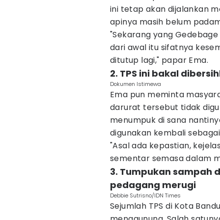
ini tetap akan dijalankan 
apinya masih belum padam
"Sekarang yang Gedebage k
dari awal itu sifatnya kesem
ditutup lagi," papar Ema.
2. TPS ini bakal dibers
Dokumen Istimewa
Ema pun meminta masyaraka
darurat tersebut tidak di
menumpuk di sana nantinya
digunakan kembali sebagai
"Asal ada kepastian, kejela
sementar semasa dalam mas
3. Tumpukan sampah d
pedagang merugi
Debbie Sutrisno/IDN Times
Sejumlah TPS di Kota Band
menggunung. Salah satunya 