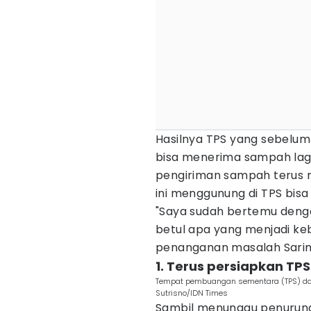
Hasilnya TPS yang sebelu
bisa menerima sampah lagi
pengiriman sampah terus 
ini menggunung di TPS bisa
"Saya sudah bertemu denga
betul apa yang menjadi ke
penanganan masalah Sarimu
1. Terus persiapkan TP
Tempat pembuangan sementara (TPS) dar
Sutrisno/IDN Times
Sambil menunggu penuruna