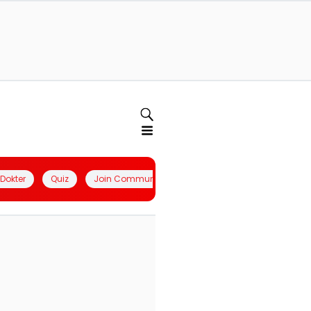
l Dokter
Quiz
Join Community