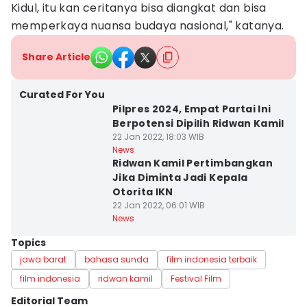
Kidul, itu kan ceritanya bisa diangkat dan bisa
memperkaya nuansa budaya nasional," katanya.
Share Article
Curated For You
Pilpres 2024, Empat Partai Ini
Berpotensi Dipilih Ridwan Kamil
22 Jan 2022, 18:03 WIB
News
Ridwan Kamil Pertimbangkan
Jika Diminta Jadi Kepala
Otorita IKN
22 Jan 2022, 06:01 WIB
News
Topics
jawa barat
bahasa sunda
film indonesia terbaik
film indonesia
ridwan kamil
Festival Film
Editorial Team