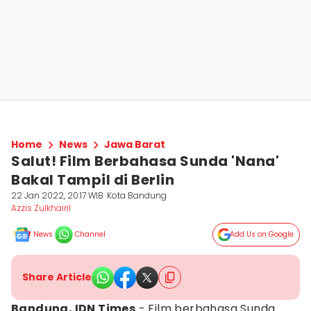
Home
News
Jawa Barat
Salut! Film Berbahasa Sunda 'Nana'
Bakal Tampil di Berlin
22 Jan 2022, 20:17 WIB
Kota Bandung
Azzis Zulkhairil
News
Channel
Add Us on Google
Share Article
Bandung, IDN Times
- Film berbahasa Sunda