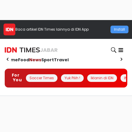
Baca artikel
IDN Times
lainnya di IDN App
Install
JABAR
Home
Food
News
Sport
Travel
For
Soccer Times
Yuk Pilih !
Iklanin di IDN
INSI
You