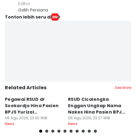
Editor
Galih Persiana
Tonton lebih seru di
Related Articles
See More
Pegawai RSUD dr
RSUD Cicalengka
P
Soekardjo Hina Pasien
Enggan Ungkap Nama
M
BPJS Yurizal
Nakes Hina Pasien BPJS
D
Mengundurkan Diri
06 Agu 2026, 23:30 WIB
Yurizal
06 Agu 2026, 23:27 WIB
T
06
News
News
Ne