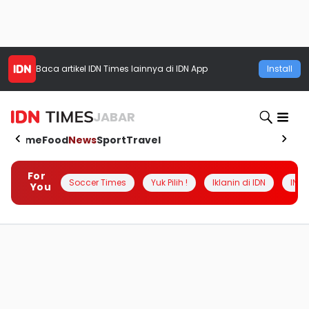
Baca artikel
IDN Times
lainnya di IDN App
Install
JABAR
Home
Food
News
Sport
Travel
For
Soccer Times
Yuk Pilih !
Iklanin di IDN
INSI
You