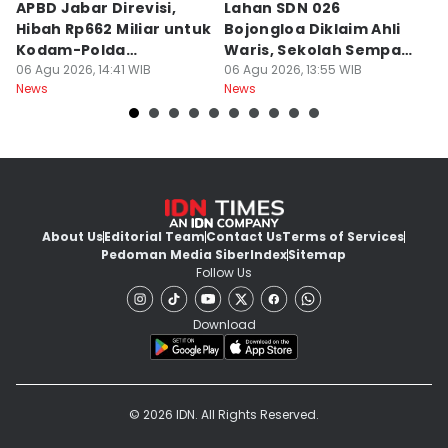
APBD Jabar Direvisi,
Lahan SDN 026
P
Hibah Rp662 Miliar untuk
Bojongloa Diklaim Ahli
C
Kodam-Polda
Waris, Sekolah Sempat
A
Dievaluasi
06 Agu 2026, 14:41 WIB
Disegel
06 Agu 2026, 13:55 WIB
Go
06
News
News
Ne
About Us
Editorial Team
Contact Us
Terms of Services
Pedoman Media Siber
Index
Sitemap
Follow Us
Download
© 2026 IDN. All Rights Reserved.