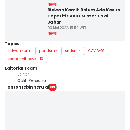
News
Ridwan Kamil: Belum Ada Kasus
Hepatitis Akut Misterius di
Jabar
09 Mei 2022, 15:50 WIB
News
Topics
ridwan kamil
pandemik
endemik
COVID-19
pandemik covid-19
Editorial Team
Editor
Galih Persiana
Tonton lebih seru di