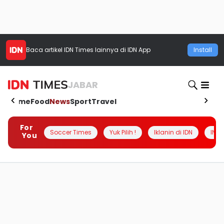
Baca artikel
IDN Times
lainnya di IDN App
Install
JABAR
Home
Food
News
Sport
Travel
For
Soccer Times
Yuk Pilih !
Iklanin di IDN
INSI
You