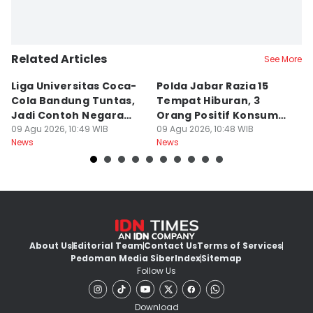
Related Articles
See More
Liga Universitas Coca-
Polda Jabar Razia 15
T
Cola Bandung Tuntas,
Tempat Hiburan, 3
B
Jadi Contoh Negara
Orang Positif Konsumsi
P
Lain
09 Agu 2026, 10:49 WIB
Narkoba
09 Agu 2026, 10:48 WIB
09
News
News
Ne
About Us
Editorial Team
Contact Us
Terms of Services
Pedoman Media Siber
Index
Sitemap
Follow Us
Download