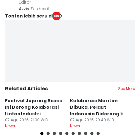
Editor
Azzis Zulkhairil
Tonton lebih seru di
Related Articles
See More
Festival Jejaring Bisnis
Kolaborasi Maritim
M
Ini Dorong Kolaborasi
Dibuka, Pelaut
D
Lintas Industri
Indonesia Didorong ke
J
07 Agu 2026, 21:00 WIB
Pasar Global
07 Agu 2026, 20:49 WIB
07
News
News
Ne