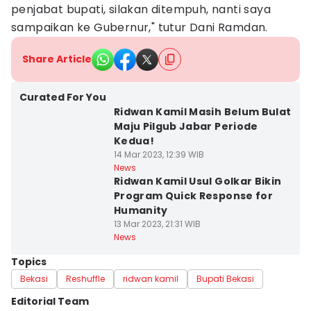
penjabat bupati, silakan ditempuh, nanti saya
sampaikan ke Gubernur," tutur Dani Ramdan.
Share Article
Curated For You
Ridwan Kamil Masih Belum Bulat
Maju Pilgub Jabar Periode
Kedua!
14 Mar 2023, 12:39 WIB
News
Ridwan Kamil Usul Golkar Bikin
Program Quick Response for
Humanity
13 Mar 2023, 21:31 WIB
News
Topics
Bekasi
Reshuffle
ridwan kamil
Bupati Bekasi
Editorial Team