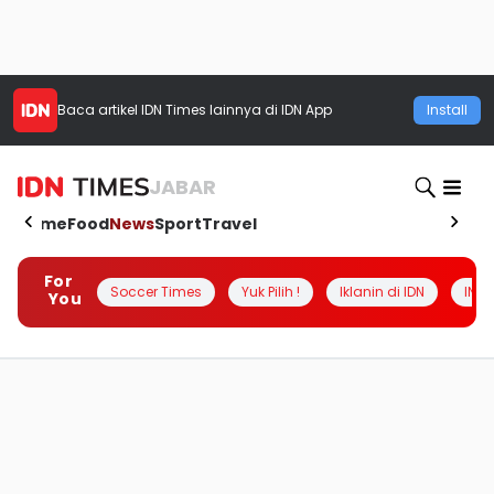
Baca artikel
IDN Times
lainnya di IDN App
Install
JABAR
Home
Food
News
Sport
Travel
For
Soccer Times
Yuk Pilih !
Iklanin di IDN
INSI
You