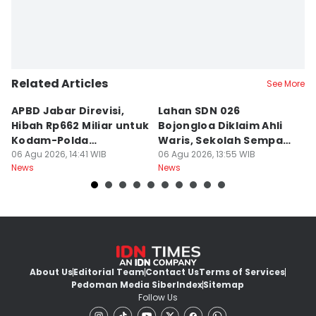
Related Articles
See More
APBD Jabar Direvisi,
Lahan SDN 026
P
Hibah Rp662 Miliar untuk
Bojongloa Diklaim Ahli
C
Kodam-Polda
Waris, Sekolah Sempat
A
Dievaluasi
06 Agu 2026, 14:41 WIB
Disegel
06 Agu 2026, 13:55 WIB
Go
06
News
News
Ne
About Us
Editorial Team
Contact Us
Terms of Services
Pedoman Media Siber
Index
Sitemap
Follow Us