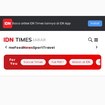
Baca artikel
IDN Times
lainnya di IDN App
Install
JABAR
Home
Food
News
Sport
Travel
For
Soccer Times
Yuk Pilih !
Iklanin di IDN
INSI
You