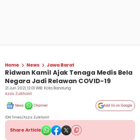
Home
News
Jawa Barat
Ridwan Kamil Ajak Tenaga Medis Bela
Negara Jadi Relawan COVID-19
21 Jun 2021, 12:01 WIB
Kota Bandung
Azzis Zulkhairil
News
Channel
Add Us on Google
IDN Times/Azzis Zulkhairil
Share Article