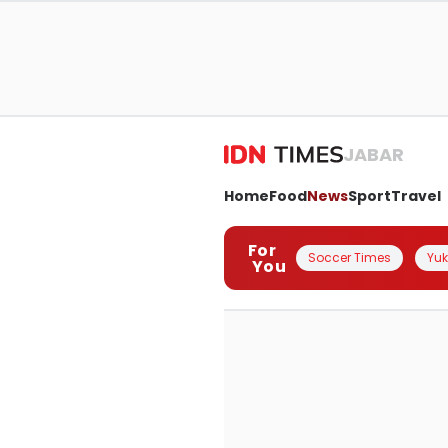
JABAR
Home
Food
News
Sport
Travel
For
Soccer Times
Yuk 
You