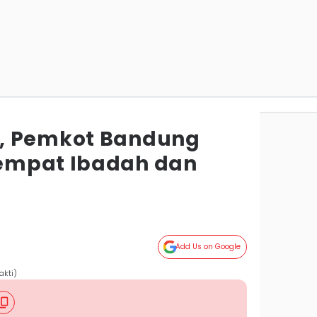
, Pemkot Bandung
empat Ibadah dan
g
Add Us on Google
akti)