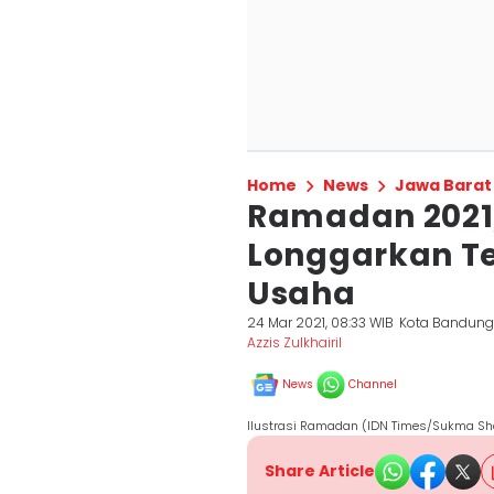
Home
News
Jawa Barat
Ramadan 2021
Longgarkan T
Usaha
24 Mar 2021, 08:33 WIB
Kota Bandun
Azzis Zulkhairil
News
Channel
Ilustrasi Ramadan (IDN Times/Sukma Sh
Share Article