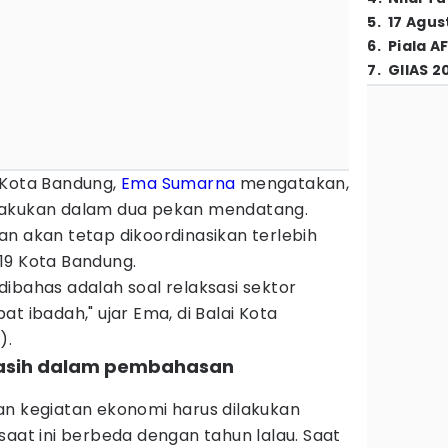
5
.
17 Agus
6
.
Piala A
7
.
GIIAS 2
 Kota Bandung,
Ema Sumarna
mengatakan,
lakukan dalam dua pekan mendatang.
n akan tetap dikoordinasikan terlebih
19 Kota Bandung.
ibahas adalah soal relaksasi sektor
t ibadah," ujar Ema, di Balai Kota
).
masih dalam pembahasan
an kegiatan ekonomi harus dilakukan
saat ini berbeda dengan tahun lalau. Saat