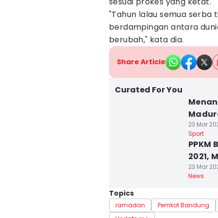
sesuai prokes yang ketat.
"Tahun lalau semua serba t
berdampingan antara duni
berubah," kata dia.
Share Article
Curated For You
Menang
Madur
23 Mar 202
Sport
PPKM B
2021, 
23 Mar 202
News
Topics
ramadan
Pemkot Bandung