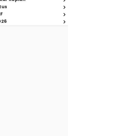
tus
FF
026