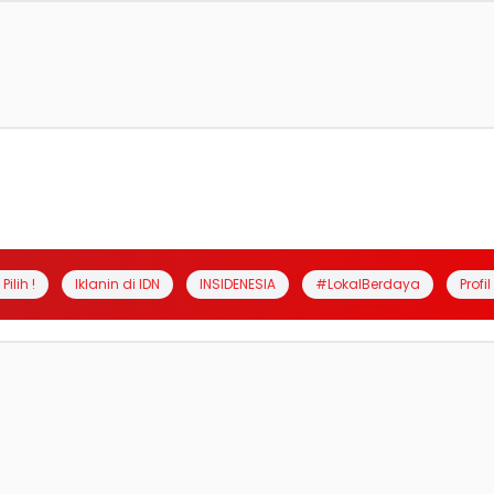
Pilih !
Iklanin di IDN
INSIDENESIA
#LokalBerdaya
Profi