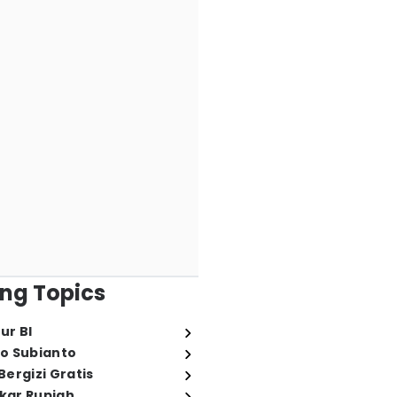
ng Topics
ur BI
o Subianto
ergizi Gratis
ukar Rupiah