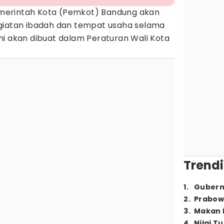
merintah Kota (Pemkot) Bandung akan
giatan ibadah dan tempat usaha selama
ni akan dibuat dalam Peraturan Wali Kota
Trendi
1
.
Gubern
2
.
Prabow
3
.
Makan B
4
.
Nilai T