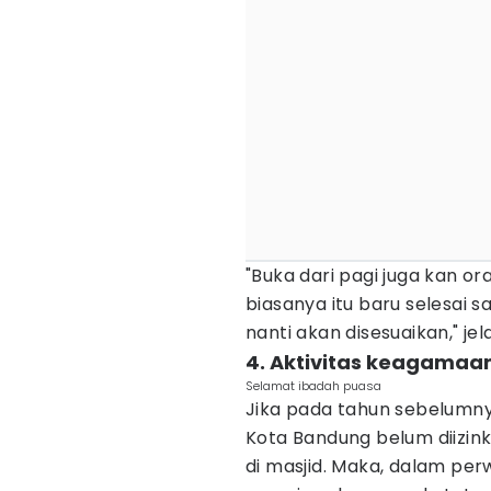
"Buka dari pagi juga kan o
biasanya itu baru selesai sa
nanti akan disesuaikan," jel
4. Aktivitas keagamaa
Selamat ibadah puasa
Jika pada tahun sebelumn
Kota Bandung belum diizin
di masjid. Maka, dalam perw