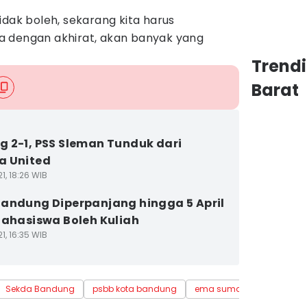
idak boleh, sekarang kita harus
a dengan akhirat, akan banyak yang
Trend
Barat
 2-1, PSS Sleman Tunduk dari
a United
1, 18:26 WIB
andung Diperpanjang hingga 5 April
Mahasiswa Boleh Kuliah
1, 16:35 WIB
Sekda Bandung
psbb kota bandung
ema sumarna
ppkm