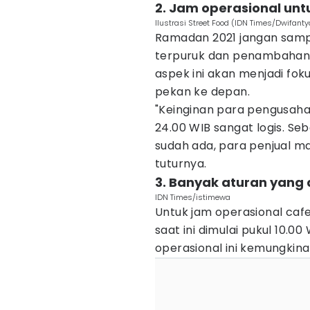
2. Jam operasional untu
Ilustrasi Street Food (IDN Times/Dwifant
Ramadan 2021 jangan sam
terpuruk dan penambahan C
aspek ini akan menjadi fo
pekan ke depan.
"Keinginan para pengusaha
24.00 WIB sangat logis. Seb
sudah ada, para penjual m
tuturnya.
3. Banyak aturan yang
IDN Times/istimewa
Untuk jam operasional cafe
saat ini dimulai pukul 10.0
operasional ini kemungkina