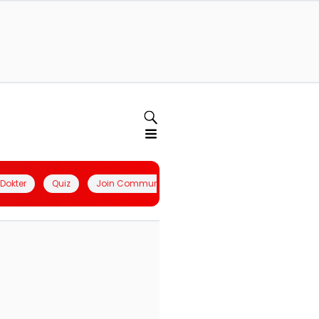
l Dokter
Quiz
Join Community