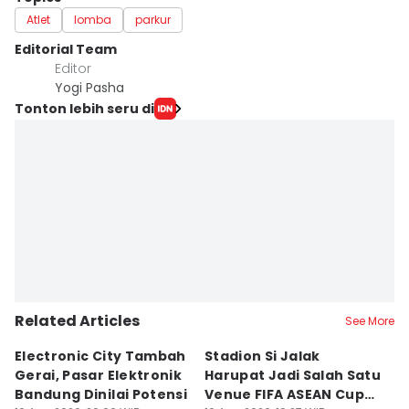
Atlet
lomba
parkur
Editorial Team
Editor
Yogi Pasha
Tonton lebih seru di
Related Articles
See More
Electronic City Tambah
Stadion Si Jalak
S
Gerai, Pasar Elektronik
Harupat Jadi Salah Satu
W
Bandung Dinilai Potensi
Venue FIFA ASEAN Cup
T