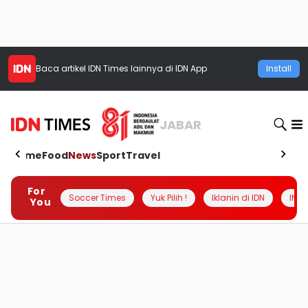
Baca artikel
IDN Times
lainnya di IDN App
Install
JABAR
Home
Food
News
Sport
Travel
For
Soccer Times
Yuk Pilih !
Iklanin di IDN
INSI
You