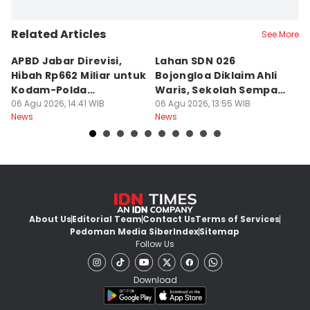
Related Articles
See More
APBD Jabar Direvisi,
Lahan SDN 026
P
Hibah Rp662 Miliar untuk
Bojongloa Diklaim Ahli
C
Kodam-Polda
Waris, Sekolah Sempat
A
Dievaluasi
06 Agu 2026, 14:41 WIB
Disegel
06 Agu 2026, 13:55 WIB
Go
06
News
News
Ne
About Us
Editorial Team
Contact Us
Terms of Services
Pedoman Media Siber
Index
Sitemap
Follow Us
Download