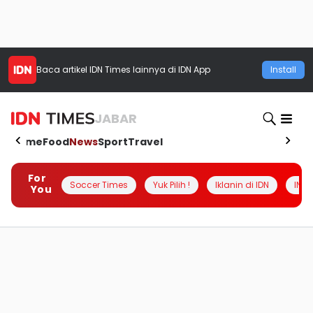
Baca artikel
IDN Times
lainnya di IDN App
Install
JABAR
Home
Food
News
Sport
Travel
For
Soccer Times
Yuk Pilih !
Iklanin di IDN
INSI
You