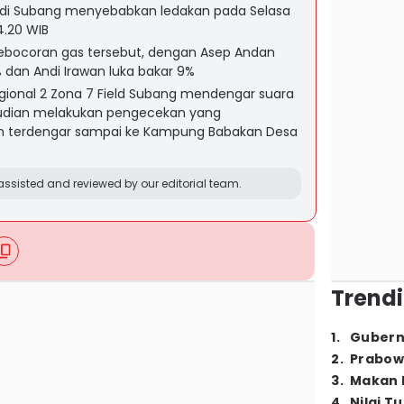
 di Subang menyebabkan ledakan pada Selasa
4.20 WIB
kebocoran gas tersebut, dengan Asep Andan
dan Andi Irawan luka bakar 9%
gional 2 Zona 7 Field Subang mendengar suara
mudian melakukan pengecekan yang
 terdengar sampai ke Kampung Babakan Desa
ssisted and reviewed by our editorial team.
Trendi
1
.
Gubern
2
.
Prabow
3
.
Makan B
4
.
Nilai T