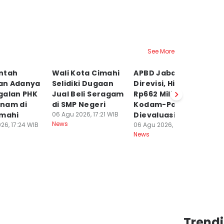
See More
ntah
Wali Kota Cimahi
APBD Jabar
L
an Adanya
Selidiki Dugaan
Direvisi, Hibah
B
galan PHK
Jual Beli Seragam
Rp662 Miliar untuk
Ah
nam di
di SMP Negeri
Kodam-Polda
S
imahi
06 Agu 2026, 17:21 WIB
Dievaluasi
06
News
Ne
26, 17:24 WIB
06 Agu 2026, 14:41 WIB
News
Trend