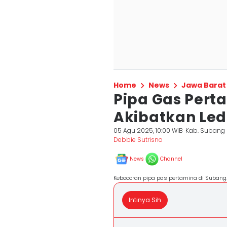
Home
News
Jawa Barat
Pipa Gas Pert
Akibatkan Led
05 Agu 2025, 10:00 WIB
Kab. Subang
Debbie Sutrisno
News
Channel
Kebocoran pipa pas pertamina di Suban
Intinya Sih