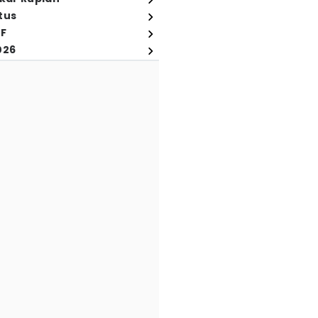
tus
FF
026