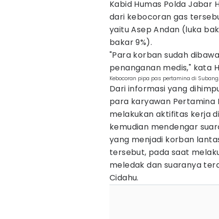
Kabid Humas Polda Jabar
dari kebocoran gas terseb
yaitu Asep Andan (luka bak
bakar 9%).
"Para korban sudah dibawa
penanganan medis," kata H
Kebocoran pipa pas pertamina di Suban
Dari informasi yang dihimpu
para karyawan Pertamina E
melakukan aktifitas kerja d
kemudian mendengar suara
yang menjadi korban lant
tersebut, pada saat melak
meledak dan suaranya te
Cidahu.