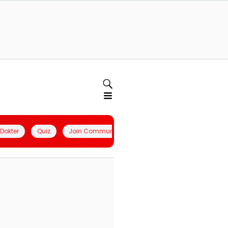
l Dokter
Quiz
Join Community