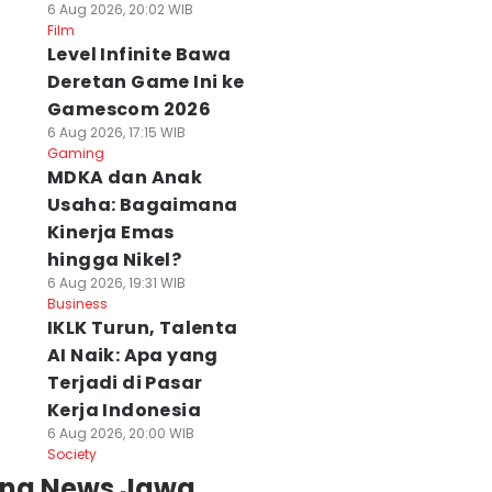
6 Aug 2026, 20:02 WIB
Film
Level Infinite Bawa
Deretan Game Ini ke
Gamescom 2026
6 Aug 2026, 17:15 WIB
Gaming
ahan SDN 026
Pemprov Jabar
Nakes RSUD
MDKA dan Anak
ojongloa Diklaim
Jaga Cadangan
Tasikmalaya Hin
Usaha: Bagaimana
li Waris, Sekolah
Pangan dari
Pasien BPJS, Ded
empat Disegel
Ancaman 'El Nino
Mulyadi Minta
Kinerja Emas
 Agu 2026, 13:55 WIB
Godzilla'
Disanksi
hingga Nikel?
ws
06 Agu 2026, 11:29 WIB
06 Agu 2026, 11:20 WIB
6 Aug 2026, 19:31 WIB
News
News
Business
IKLK Turun, Talenta
AI Naik: Apa yang
Terjadi di Pasar
Kerja Indonesia
6 Aug 2026, 20:00 WIB
Society
ing News Jawa