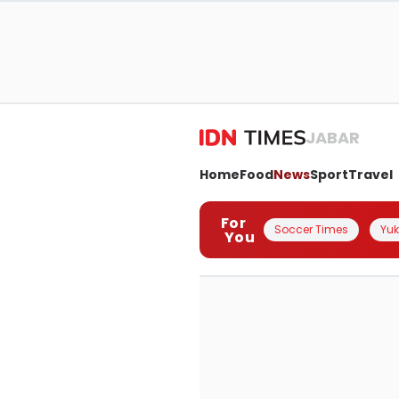
JABAR
Home
Food
News
Sport
Travel
For
Soccer Times
Yuk 
You