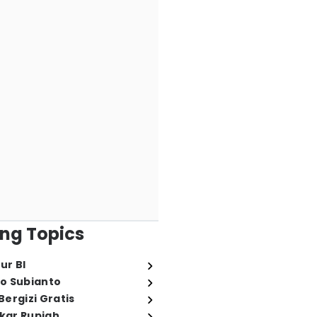
ng Topics
ur BI
o Subianto
ergizi Gratis
ukar Rupiah