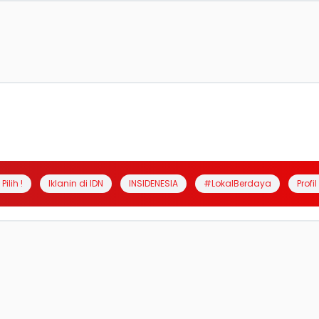
Pilih !
Iklanin di IDN
INSIDENESIA
#LokalBerdaya
Profi