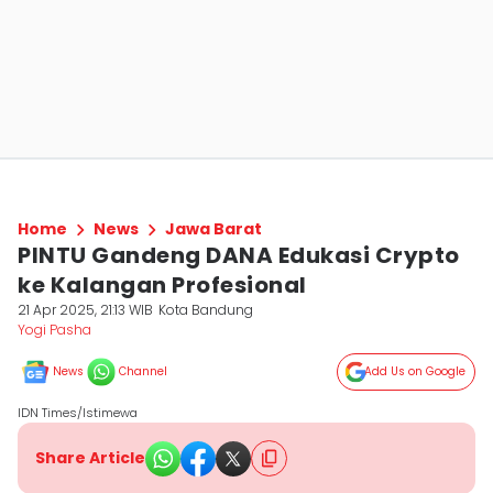
Home
News
Jawa Barat
PINTU Gandeng DANA Edukasi Crypto
ke Kalangan Profesional
21 Apr 2025, 21:13 WIB
Kota Bandung
Yogi Pasha
News
Channel
Add Us on Google
IDN Times/Istimewa
Share Article