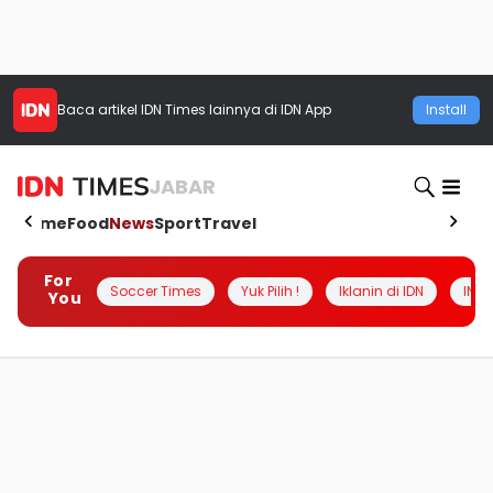
Baca artikel
IDN Times
lainnya di IDN App
Install
JABAR
Home
Food
News
Sport
Travel
For
Soccer Times
Yuk Pilih !
Iklanin di IDN
INSI
You