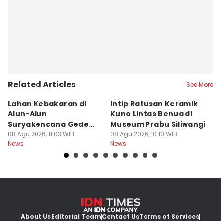
Related Articles
See More
Lahan Kebakaran di
Intip Ratusan Keramik
Fe
Alun-Alun
Kuno Lintas Benua di
I
Suryakencana Gede
Museum Prabu Siliwangi
Li
Pangrango Capai 1
08 Agu 2026, 11:03 WIB
08 Agu 2026, 10:10 WIB
07
News
News
Ne
Hektare
About Us
Editorial Team
Contact Us
Terms of Services