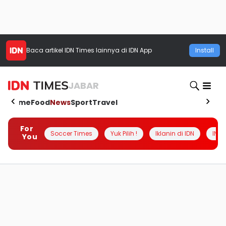
Baca artikel
IDN Times
lainnya di IDN App
Install
JABAR
Home
Food
News
Sport
Travel
For
Soccer Times
Yuk Pilih !
Iklanin di IDN
INSI
You