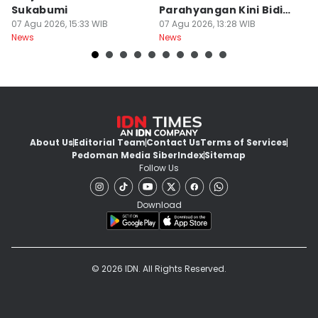
Sukabumi
Parahyangan Kini Bidik
d
07 Agu 2026, 15:33 WIB
Wisatawan
07 Agu 2026, 13:28 WIB
D
07
News
News
Ne
About Us
Editorial Team
Contact Us
Terms of Services
Pedoman Media Siber
Index
Sitemap
Follow Us
Download
© 2026 IDN. All Rights Reserved.