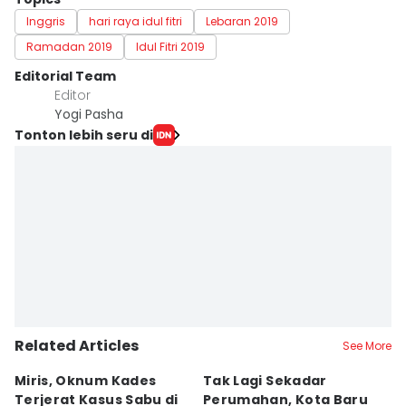
Inggris
hari raya idul fitri
Lebaran 2019
Ramadan 2019
Idul Fitri 2019
Editorial Team
Editor
Yogi Pasha
Tonton lebih seru di
Related Articles
See More
Miris, Oknum Kades
Tak Lagi Sekadar
K
Terjerat Kasus Sabu di
Perumahan, Kota Baru
N